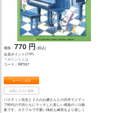
770 円
価格：
(税込)
会員ポイント(
77P
)
＊ポイントとは
コード：WP267
カートに追加
お気に入りに追加
バスティン先生と２人のお嬢さんとの共作でメディ
ア時代の子供たちにマッチした新しい感覚のソロ曲
集です。カラフルで可愛い挿絵も練習をより楽しく