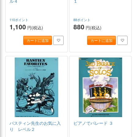
ル４
１
110ポイント
88ポイント
1,100
880
円(税込)
円(税込)
カートに追加
カートに追加
バスティン先生のお気に入
ピアノでパレード ３
り レベル２