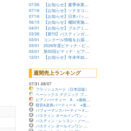
07/26
【お知らせ】夏季休業期間について
07/16
【お知らせ】ソナタコンクール2026参加要項公開
07/16
【お知らせ】日本バッハコンクール2026参加要項公開
06/15
【お知らせ】棚卸実施に伴うショップ臨時休業について
04/01
【お知らせ】ブルグミュラーコンクール2026課題曲公開
03/26
【新刊】バスティンガイド再販しました！
03/01
コンクール情報をお届けします！（2026年度）
03/01
2026年度ピティナ・ピアノコンペティション課題曲商品
03/01
第50回ピティナ・ピアノコンペティション課題曲公開！
12/01
【お知らせ】年末年始の営業について
週間売上ランキング
07/31-08/07
フラッシュカード（日本語版）
ベーシックス テクニック プリマーレベル ※価格改定版
ピアノパーティー A ※価格改定版
聴音&楽典パーティーＡ ※価格改定版
パフォーマンスパーティーＡ ※価格改定版
バスティン オールインワン レベル1B ※価格改定版
バスティン・レッスン・ノート ※価格改定版
バスティン オールインワン レベル2B ※価格改定版