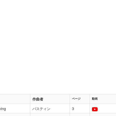
作曲者
ページ
動画
ving
バスティン
3