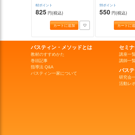
82ポイント
55ポイント
825
550
円(税込)
円(税込)
カートに追加
カートに
バスティン・メソッドとは
セミナ
教材のすすめかた
講座一
巻頭記事
講師一
指導法 Q&A
バステ
バスティン一家について
研究会
活動レ