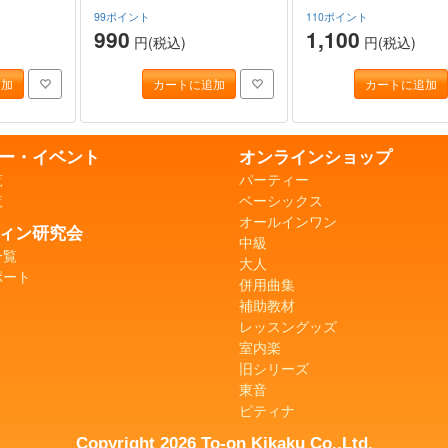
99ポイント
110ポイント
990
1,100
円(税込)
円(税込)
追加
カートに追加
カートに追加
ー・イベント
オンラインショップ
覧
パーティー
覧
ベーシックス
オールインワン
ィン研究会
中級
一覧
大人
ポート
併用曲集
補助教材
レッスングッズ
室内楽
旧シリーズ
東音
ピティナ
Copyright 2026 To-on Kikaku Co.,Ltd.