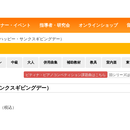
ミナー・イベント
指導者・研究会
オンラインショップ
ING（ハッピー・サンクスギビングデー）
ン
中級
大人
併用曲集
補助教材
教具
室内楽
東
ピティナ・ピアノコンペティション課題曲はこちら
旧シリーズは
ー・サンクスギビングデー）
 円（税込）