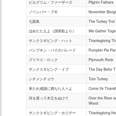
ピルグリム・ファーザーズ
Pilgrim Fathers
ノベンバー・ブギ
November Boog
七面鳥
The Turkey Trot
ほめたたえよ（讃美歌より）
We Gather Toge
サンクスギビング・ハット
Thanksgiving Th
パンプキン・パイのパレード
Pumpkin Pie Pa
プリマス・ロック
Plymouth Rock
サンクスギビング・イブ
The Day Befor T
シチメンチョウ
Tom Turkey
来たれ感謝に満ちた人々よ
Come,Ye Thankf
河を渡って木立をぬけて
Over the River 
Wood
サンクスギビング・ホリデー
Thanksgiving Ho