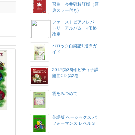
習曲 今井顕校訂版（原
典スラー付き)
ファーストピアノレパー
トリーアルバム ※価格
改定
バロック白楽譜Ⅰ 指導ガ
イド
2012[第36回]ピティナ課
題曲CD 第2巻
雲をみつめて
英語版 ベーシックス パ
フォーマンス レベル３