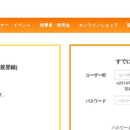
ミナー・イベント
指導者・研究会
オンラインショップ
すで
規登録)
ユーザーID
※20
登
す。
パスワード
パスワー