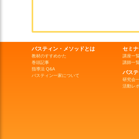
バスティン・メソッドとは
セミナ
教材のすすめかた
講座一
巻頭記事
講師一
指導法 Q&A
バステ
バスティン一家について
研究会
活動レ