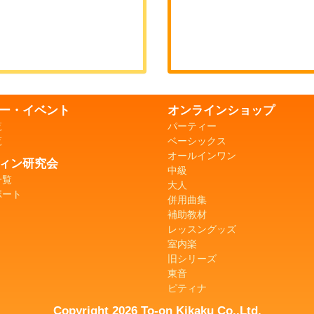
ー・イベント
オンラインショップ
覧
パーティー
覧
ベーシックス
オールインワン
ィン研究会
中級
一覧
大人
ポート
併用曲集
補助教材
レッスングッズ
室内楽
旧シリーズ
東音
ピティナ
Copyright 2026 To-on Kikaku Co.,Ltd.