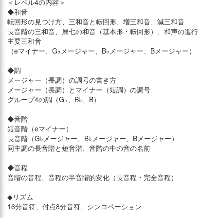
＜レベル4の内容＞
◆和音
転回形の見つけ方、三和音と転回形、増三和音、減三和音
長音階の三和音、属七の和音（基本形・転回形）、和声の進行
主要三和音
（eマイナー、G♭メージャー、B♭メージャー、Bメージャー）
◆調
メージャー（長調）の調号の書き方
メージャー（長調）とマイナー（短調）の調号
グループ4の調（G♭、B♭、B）
◆音階
短音階（eマイナー）
長音階（G♭メージャー、B♭メージャー、Bメージャー）
同主調の長音階と短音階、音階の中の音の名前
◆音程
音階の音程、音程の半音階的変化（長音程・完全音程）
◆リズム
16分音符、付点8分音符、シンコペーション