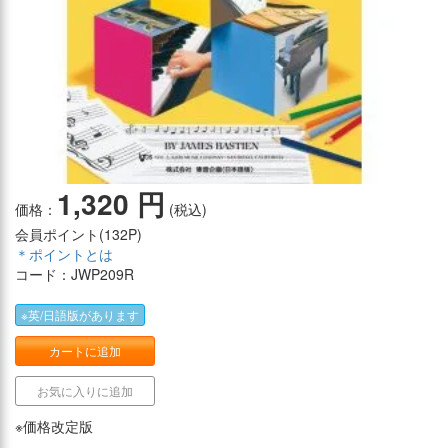
1,320 円
価格：
(税込)
会員ポイント(
132P
)
＊ポイントとは
コード：JWP209R
※英/日語版があります
カートに追加
お気に入りに追加
※価格改定版