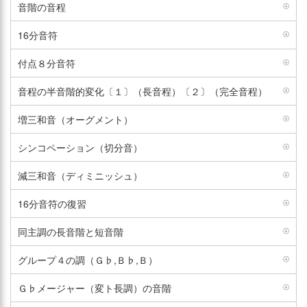
音階の音程
16分音符
付点８分音符
音程の半音階的変化〔１〕（長音程）〔２〕（完全音程）
増三和音（オーグメント）
シンコペーション（切分音）
減三和音（ディミニッシュ）
16分音符の復習
同主調の長音階と短音階
グループ４の調（Ｇ♭,Ｂ♭,Ｂ）
Ｇ♭メージャー（変ト長調）の音階