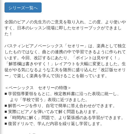
シリーズ一覧へ
全国のピアノの先生方のご意見を取り入れ、この度、より使いや
すく、日本のレッスン現場に即したセオリーブックができまし
た！
バスティンピアノベーシックス「セオリー」は、楽典として独立
したものではなく、曲との連携の中で学習できるように作られて
います。今回、改訂するにあたり、「ポイントは見やすく！」
「解答欄は書きやすく！」レイアウトを大幅に変更しました。生
徒がやる気になるような工夫を随所に盛り込んだ「改訂版セオリ
ー」で楽しく楽典を学んで頂けることを願っています。
＜ベーシックス セオリーの特徴＞
■ 学習指導要領をもとに、検定教科書に沿った表現に統一し、
より「学校で習う」表現に近づきました。
■ 解答ページを作り、自宅で簡単に答え合わせができます。
■ 実際にピアノを弾いてみて解く問題もあります。
■ 「時間内に解く」問題で、より緊張感のある学習ができます。
■ 復習ドリルで、学んだ内容を繰り返し学習します。