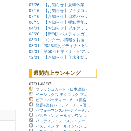
07/26
【お知らせ】夏季休業期間について
07/16
【お知らせ】ソナタコンクール2026参加要項公開
07/16
【お知らせ】日本バッハコンクール2026参加要項公開
06/15
【お知らせ】棚卸実施に伴うショップ臨時休業について
04/01
【お知らせ】ブルグミュラーコンクール2026課題曲公開
03/26
【新刊】バスティンガイド再販しました！
03/01
コンクール情報をお届けします！（2026年度）
03/01
2026年度ピティナ・ピアノコンペティション課題曲商品
03/01
第50回ピティナ・ピアノコンペティション課題曲公開！
12/01
【お知らせ】年末年始の営業について
週間売上ランキング
07/31-08/07
フラッシュカード（日本語版）
ベーシックス テクニック プリマーレベル ※価格改定版
ピアノパーティー A ※価格改定版
聴音&楽典パーティーＡ ※価格改定版
パフォーマンスパーティーＡ ※価格改定版
バスティン オールインワン レベル1B ※価格改定版
バスティン・レッスン・ノート ※価格改定版
バスティン オールインワン レベル2B ※価格改定版