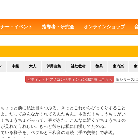
ミナー・イベント
指導者・研究会
オンラインショップ
ン
中級
大人
併用曲集
補助教材
教具
室内楽
東
ピティナ・ピアノコンペティション課題曲はこちら
旧シリーズは
るちょっと前に私は目をつぶる、きっとこれからびっくりすること
るよ。だってみんなかくれてるんだもん。本当だ！ちょうちょがい
！！ちょうちょが去って、春がきた。こんなに近くでちょうちょの
ドが見れてうれしい。きっと彼らは私に自慢してたのね。
っている様子を、ペダルと三和音の連続（手の交差）で表現。