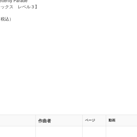
erfly Parade
シックス レベル３】
円（税込）
作曲者
ページ
動画