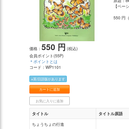
原題：Bett
【ベー
550 
550 円
価格：
(税込)
会員ポイント(
55P
)
＊ポイントとは
コード：WP1101
※英/日語版があります
カートに追加
お気に入りに追加
タイトル
タイトル原語
ちょうちょの行進