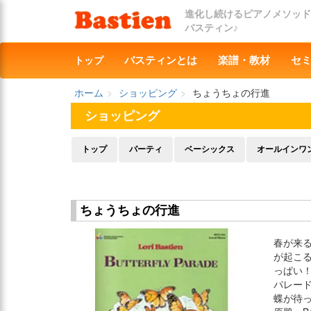
進化し続けるピアノメソッド
バスティン♪
トップ
バスティンとは
楽譜・教材
セ
ホーム
ショッピング
ちょうちょの行進
ショッピング
トップ
パーティ
ベーシックス
オールインワ
ちょうちょの行進
春が来
が起こ
っぱい
パレー
蝶が待