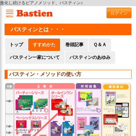
進化し続けるピアノメソッド、バスティン♪
ログイン
MENU
バスティンとは・・・
トップ
すすめかた
巻頭記事
Ｑ＆Ａ
バスティン一家について
バスティンのあゆみ
バスティン・メソッドの使い方