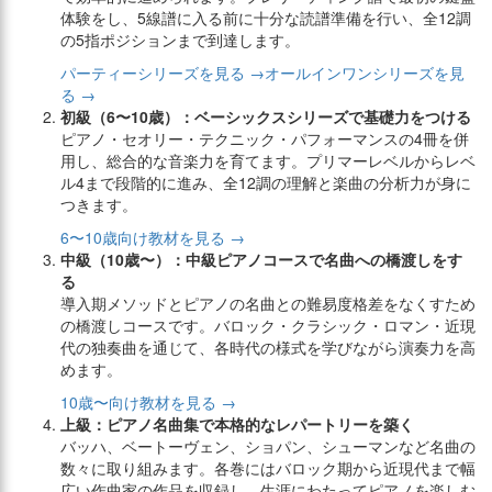
体験をし、5線譜に入る前に十分な読譜準備を行い、全12調
の5指ポジションまで到達します。
パーティーシリーズを見る →
オールインワンシリーズを見
る →
初級（6〜10歳）：ベーシックスシリーズで基礎力をつける
ピアノ・セオリー・テクニック・パフォーマンスの4冊を併
用し、総合的な音楽力を育てます。プリマーレベルからレベ
ル4まで段階的に進み、全12調の理解と楽曲の分析力が身に
つきます。
6〜10歳向け教材を見る →
中級（10歳〜）：中級ピアノコースで名曲への橋渡しをす
る
導入期メソッドとピアノの名曲との難易度格差をなくすため
の橋渡しコースです。バロック・クラシック・ロマン・近現
代の独奏曲を通じて、各時代の様式を学びながら演奏力を高
めます。
10歳〜向け教材を見る →
上級：ピアノ名曲集で本格的なレパートリーを築く
バッハ、ベートーヴェン、ショパン、シューマンなど名曲の
数々に取り組みます。各巻にはバロック期から近現代まで幅
広い作曲家の作品を収録し、生涯にわたってピアノを楽しむ