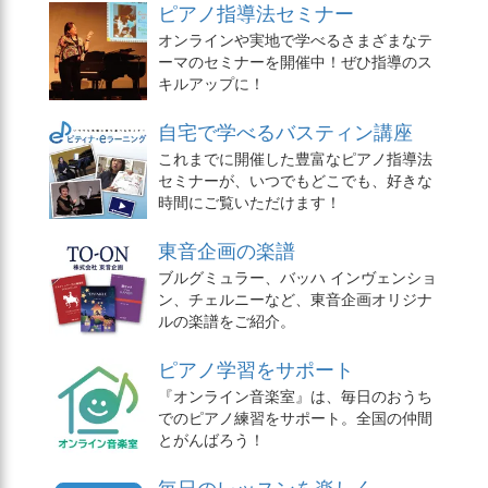
ピアノ指導法セミナー
オンラインや実地で学べるさまざまなテ
ーマのセミナーを開催中！ぜひ指導のス
キルアップに！
自宅で学べるバスティン講座
これまでに開催した豊富なピアノ指導法
セミナーが、いつでもどこでも、好きな
時間にご覧いただけます！
東音企画の楽譜
ブルグミュラー、バッハ インヴェンショ
ン、チェルニーなど、東音企画オリジナ
ルの楽譜をご紹介。
ピアノ学習をサポート
『オンライン音楽室』は、毎日のおうち
でのピアノ練習をサポート。全国の仲間
とがんばろう！
毎日のレッスンを楽しく