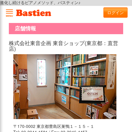
進化し続けるピアノメソッド、バスティン♪
ログイン
MENU
店舗情報
株式会社東音企画 東音ショップ(東京都：直営
店)
〒170-0002 東京都豊島区巣鴨１－１５－１