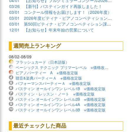
04/01
【お知らせ】ブルグミュラーコンクール2026課題曲公開
03/26
【新刊】バスティンガイド再販しました！
03/01
コンクール情報をお届けします！（2026年度）
03/01
2026年度ピティナ・ピアノコンペティション課題曲商品
03/01
第50回ピティナ・ピアノコンペティション課題曲公開！
12/01
【お知らせ】年末年始の営業について
週間売上ランキング
08/02-08/09
フラッシュカード（日本語版）
ベーシックス テクニック プリマーレベル ※価格改定版
ピアノパーティー A ※価格改定版
聴音&楽典パーティーＡ ※価格改定版
パフォーマンスパーティーＡ ※価格改定版
バスティン オールインワン レベル1B ※価格改定版
バスティン・レッスン・ノート ※価格改定版
バスティン オールインワン レベル2B ※価格改定版
バスティン オールインワン レベル4A ※価格改定版
バスティン オールインワン レベル3B ※価格改定版
最近チェックした商品