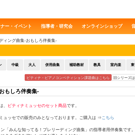
ミナー・イベント
指導者・研究会
オンラインショップ
ディング曲集-おもしろ伴奏集-
ン
中級
大人
併用曲集
補助教材
教具
室内楽
東
ピティナ・ピアノコンペティション課題曲はこちら
旧シリーズは
おもしろ伴奏集-
は、
ピティナミュッセのセット商品
です。
はミュッセでの販売のみとなっております。ご購入は ⇒
こちら
ィン「みんな知ってる！プレリーディング曲集」の指導者用伴奏集です