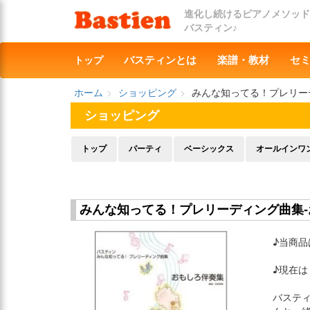
進化し続けるピアノメソッド
バスティン♪
トップ
バスティンとは
楽譜・教材
セ
ホーム
ショッピング
みんな知ってる！プレリー
ショッピング
トップ
パーティ
ベーシックス
オールインワ
みんな知ってる！プレリーディング曲集-
♪当商品
♪現在
バステ