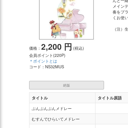
んと一
メイン
奏をプ
くお使
（注）
2,200 円
価格：
(税込)
会員ポイント(
220P
)
＊ポイントとは
コード：NS32MUS
絶版
タイトル
タイトル原語
ぶんぶんぶんメドレー
むすんでひらいてメドレー