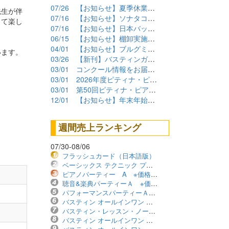
07/26
【お知らせ】夏季休業期間について
先生が伴
07/16
【お知らせ】ソナタコンクール2026参加要項公開
して楽し
07/16
【お知らせ】日本バッハコンクール2026参加要項公開
06/15
【お知らせ】棚卸実施に伴うショップ臨時休業について
04/01
【お知らせ】ブルグミュラーコンクール2026課題曲公開
います。
03/26
【新刊】バスティンガイド再販しました！
03/01
コンクール情報をお届けします！（2026年度）
03/01
2026年度ピティナ・ピアノコンペティション課題曲商品
03/01
第50回ピティナ・ピアノコンペティション課題曲公開！
12/01
【お知らせ】年末年始の営業について
週間売上ランキング
07/30-08/06
フラッシュカード（日本語版）
ベーシックス テクニック プリマーレベル ※価格改定版
ピアノパーティー A ※価格改定版
聴音&楽典パーティーＡ ※価格改定版
パフォーマンスパーティーＡ ※価格改定版
バスティン オールインワン レベル1B ※価格改定版
バスティン・レッスン・ノート ※価格改定版
バスティン オールインワン レベル2B ※価格改定版