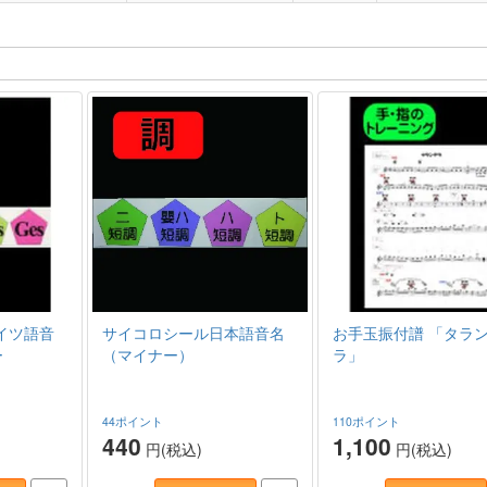
イツ語音
サイコロシール日本語音名
お手玉振付譜 「タラ
ー
（マイナー）
ラ」
44ポイント
110ポイント
440
1,100
円(税込)
円(税込)