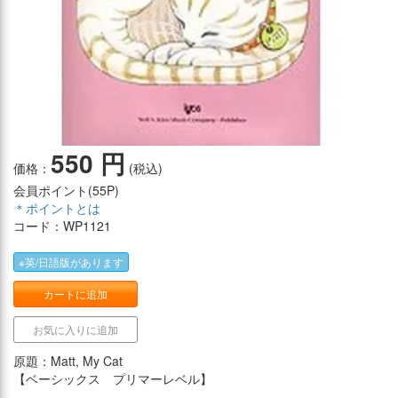
550 円
価格：
(税込)
会員ポイント(
55P
)
＊ポイントとは
コード：WP1121
※英/日語版があります
カートに追加
お気に入りに追加
原題：Matt, My Cat
【ベーシックス プリマーレベル】