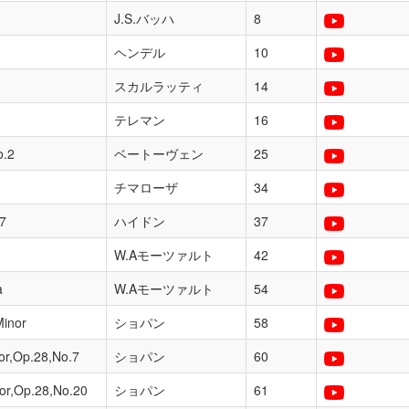
J.S.バッハ
8
ヘンデル
10
スカルラッティ
14
テレマン
16
o.2
ベートーヴェン
25
チマローザ
34
7
ハイドン
37
W.Aモーツァルト
42
a
W.Aモーツァルト
54
Minor
ショパン
58
jor,Op.28,No.7
ショパン
60
nor,Op.28,No.20
ショパン
61