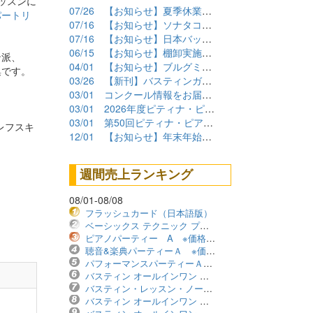
ッスンに
07/26
【お知らせ】夏季休業期間について
パートリ
07/16
【お知らせ】ソナタコンクール2026参加要項公開
07/16
【お知らせ】日本バッハコンクール2026参加要項公開
06/15
【お知らせ】棚卸実施に伴うショップ臨時休業について
ン派、
04/01
【お知らせ】ブルグミュラーコンクール2026課題曲公開
集です。
03/26
【新刊】バスティンガイド再販しました！
03/01
コンクール情報をお届けします！（2026年度）
03/01
2026年度ピティナ・ピアノコンペティション課題曲商品
03/01
第50回ピティナ・ピアノコンペティション課題曲公開！
レフスキ
12/01
【お知らせ】年末年始の営業について
週間売上ランキング
08/01-08/08
フラッシュカード（日本語版）
ベーシックス テクニック プリマーレベル ※価格改定版
ピアノパーティー A ※価格改定版
聴音&楽典パーティーＡ ※価格改定版
パフォーマンスパーティーＡ ※価格改定版
バスティン オールインワン レベル1B ※価格改定版
バスティン・レッスン・ノート ※価格改定版
バスティン オールインワン レベル2B ※価格改定版