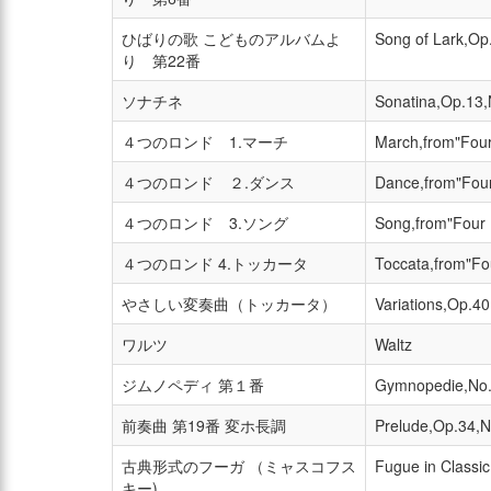
ひばりの歌 こどものアルバムよ
Song of Lark,Op
り 第22番
ソナチネ
Sonatina,Op.13,
４つのロンド 1.マーチ
March,from"Fou
４つのロンド ２.ダンス
Dance,from"Fou
４つのロンド 3.ソング
Song,from"Four
４つのロンド 4.トッカータ
Toccata,from"Fo
やさしい変奏曲（トッカータ）
Variations,Op.40
ワルツ
Waltz
ジムノペディ 第１番
Gymnopedie,No
前奏曲 第19番 変ホ長調
Prelude,Op.34,N
古典形式のフーガ （ミャスコフス
Fugue in Classic
キー)