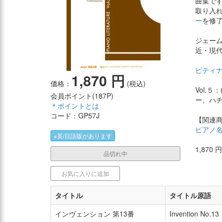
曲集で
取り入
ー
を修
ジェー
近・現
ピティ
1,870 円
価格：
(税込)
Vol.
会員ポイント(
187P
)
ー、ハ
＊ポイントとは
コード：GP57J
【関連
ピアノ
※英/日語版があります
1,870
品切れ中
お気に入りに追加
タイトル
タイトル原語
インヴェンション 第13番
Invention No.13