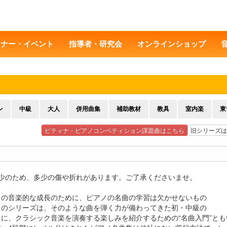
ミナー・イベント
指導者・研究会
オンラインショップ
ン
中級
大人
併用曲集
補助教材
教具
室内楽
東
ピティナ・ピアノコンペティション課題曲はこちら
旧シリーズは
僅少のため、多少の傷や折れがあります。ご了承くださいませ。
ちの音楽的な成長のために、ピアノの名曲の学習は欠かせないもの
このシリーズは、そのような曲を弾く力が備わってきた初・中級の
ちに、クラシック音楽を演奏する楽しみを紹介するための“名曲入門”とも