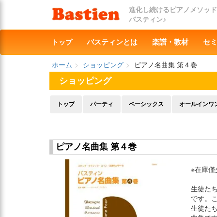
進化し続けるピアノメソッド
バスティン♪
トップ
バスティンとは
楽譜・教材
セ
ホーム
ショッピング
ピアノ名曲集 第４巻
ショッピング
トップ
パーティ
ベーシックス
オールインワ
ピアノ名曲集 第４巻
※在庫
生徒た
です。
生徒た