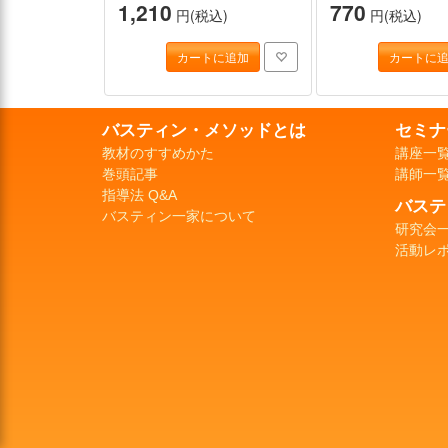
1,210
770
円(税込)
円(税込)
カートに追加
カートに
バスティン・メソッドとは
セミナ
教材のすすめかた
講座一
巻頭記事
講師一
指導法 Q&A
バステ
バスティン一家について
研究会
活動レ