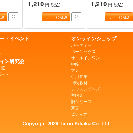
1,210
1,210
円(税込)
円(税込)
追加
カートに追加
カートに追加
ー・イベント
オンラインショップ
覧
パーティー
覧
ベーシックス
オールインワン
ィン研究会
中級
一覧
大人
ポート
併用曲集
補助教材
レッスングッズ
室内楽
旧シリーズ
東音
ピティナ
Copyright 2026 To-on Kikaku Co.,Ltd.