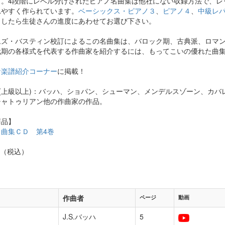
す。4段階にレベル分けされたピアノ名曲集は他社にない収録方法で、レ
れやすく作られています。
ベーシックス・ピアノ３
、
ピアノ４
、
中級レ
了したら生徒さんの進度にあわせてお選び下さい。
ムズ・バスティン校訂によるこの名曲集は、バロック期、古典派、ロマ
代期の各様式を代表する作曲家を紹介するには、もってこいの優れた曲
ナ楽譜紹介コーナー
に掲載！
５：(上級以上)：バッハ、ショパン、シューマン、メンデルスゾーン、カバ
チャトゥリアン他の作曲家の作品。
商品】
名曲集ＣＤ 第4巻
 円（税込）
作曲者
ページ
動画
J.S.バッハ
5