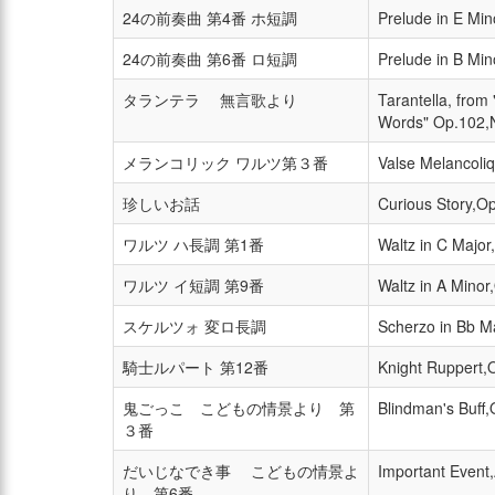
24の前奏曲 第4番 ホ短調
Prelude in E Mi
24の前奏曲 第6番 ロ短調
Prelude in B Mi
タランテラ 無言歌より
Tarantella, from
Words" Op.102,
メランコリック ワルツ第３番
Valse Melancoli
珍しいお話
Curious Story,O
ワルツ ハ長調 第1番
Waltz in C Majo
ワルツ イ短調 第9番
Waltz in A Minor
スケルツォ 変ロ長調
Scherzo in Bb M
騎士ルパート 第12番
Knight Ruppert,
鬼ごっこ こどもの情景より 第
Blindman's Buff
３番
だいじなでき事 こどもの情景よ
Important Event
り 第6番