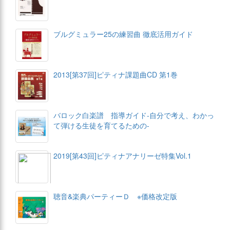
ブルグミュラー25の練習曲 徹底活用ガイド
2013[第37回]ピティナ課題曲CD 第1巻
バロック白楽譜 指導ガイド-自分で考え、わかっ
て弾ける生徒を育てるための-
2019[第43回]ピティナアナリーゼ特集Vol.1
聴音&楽典パーティーＤ ※価格改定版