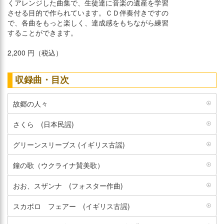
くアレンジした曲集で、生徒達に音楽の遺産を学習
させる目的で作られています。ＣＤ伴奏付きですの
で、各曲をもっと楽しく、達成感をもちながら練習
することができます。
2,200 円（税込）
収録曲・目次
故郷の人々
さくら (日本民謡)
グリーンスリーブス (イギリス古謡)
鐘の歌（ウクライナ賛美歌）
おお、スザンナ (フォスター作曲)
スカボロ フェアー (イギリス古謡)