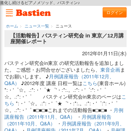
進化し続けるピアノメソッド、バスティン♪
ログイン
MENU
ホーム
ニュース一覧
ニュース
【活動報告】バスティン研究会 in 東京／12月講
座開催レポート
2012年01月11日(水)
バスティン研究会in東京 の研究活動報告を追加しまし
た。 ご感想・お問合せがございましたら、
東音企画
ま
でお願いします。 ♪
月例講座報告（2011年12月、
Q&A）
♪2012年度 講座 日程一覧は
こちら
(東音ホール)
*:・'゜☆。.:*:・'゜★゜'・:*:.。.:*:・'゜:*:・'゜
☆。.:*:・'゜ バスティン研究会in東京のページは
こ
ちら
*:・'゜☆。.:*:・'゜★゜'・:*:.。.:*:・'゜:*:・'゜
☆。.:*:・'゜ ■□■□■これまでの活動報告■□■□■ ・
月例
講座報告（2011年11月、Q&A）
・
月例講座報告
（2011年10月、Q&A）
・
月例講座報告（2011年9月、
Q&A）
・
月例講座報告（2011年7月、Q&A）
・
月例講