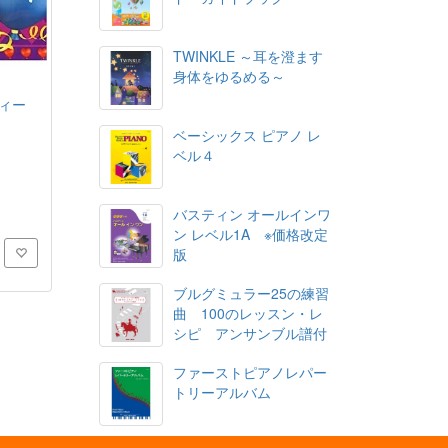
TWINKLE ～耳を澄ます
身体をゆるめる～
ィー
ベーシックス ピアノ レ
ベル４
バスティン オールインワ
ン レベル1A ※価格改定
版
ブルグミュラー25の練習
曲 100のレッスン・レ
シピ アンサンブル譜付
ファーストピアノレパー
トリーアルバム