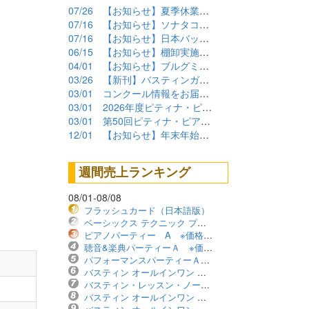
07/26
【お知らせ】夏季休業期間について
07/16
【お知らせ】ソナタコンクール2026参加要項公開
07/16
【お知らせ】日本バッハコンクール2026参加要項公開
06/15
【お知らせ】棚卸実施に伴うショップ臨時休業について
04/01
【お知らせ】ブルグミュラーコンクール2026課題曲公開
03/26
【新刊】バスティンガイド再販しました！
03/01
コンクール情報をお届けします！（2026年度）
03/01
2026年度ピティナ・ピアノコンペティション課題曲商品
03/01
第50回ピティナ・ピアノコンペティション課題曲公開！
12/01
【お知らせ】年末年始の営業について
週間売上ランキング
08/01-08/08
フラッシュカード（日本語版）
ベーシックス テクニック プリマーレベル ※価格改定版
ピアノパーティー A ※価格改定版
聴音&楽典パーティーＡ ※価格改定版
パフォーマンスパーティーＡ ※価格改定版
バスティン オールインワン レベル1B ※価格改定版
バスティン・レッスン・ノート ※価格改定版
バスティン オールインワン レベル2B ※価格改定版