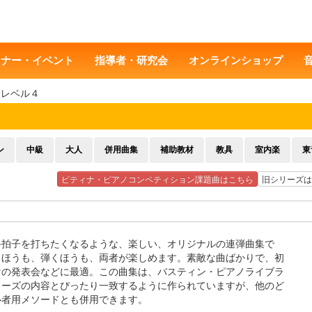
ミナー・イベント
指導者・研究会
オンラインショップ
 レベル４
ン
中級
大人
併用曲集
補助教材
教具
室内楽
東
ピティナ・ピアノコンペティション課題曲はこちら
旧シリーズは
手拍子を打ちたくなるような、楽しい、オリジナルの連弾曲集で
くほうも、弾くほうも、両者が楽しめます。素敵な曲ばかりで、初
けの発表会などに最適。この曲集は、バスティン・ピアノライブラ
リーズの内容とぴったり一致するように作られていますが、他のど
心者用メソードとも併用できます。