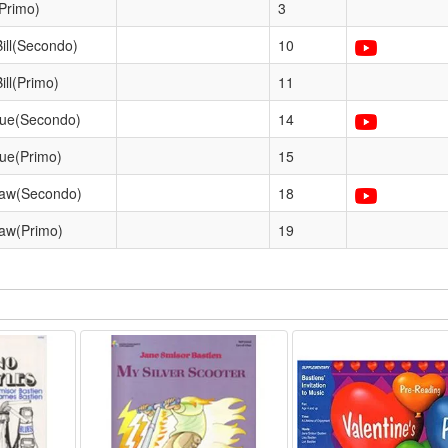
(Primo)
3
ill(Secondo)
10
ll(Primo)
11
que(Secondo)
14
ue(Primo)
15
traw(Secondo)
18
raw(Primo)
19