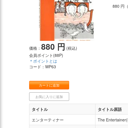
880 
880 円
価格：
(税込)
会員ポイント(
88P
)
＊ポイントとは
コード：WP63
カートに追加
お気に入りに追加
タイトル
タイトル原語
エンターティナー
The Entertainer