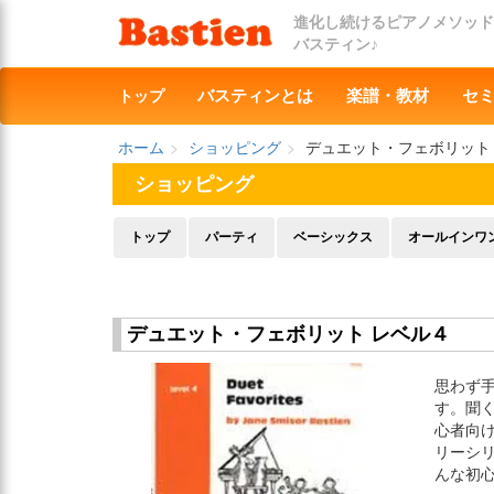
進化し続けるピアノメソッド
バスティン♪
トップ
バスティンとは
楽譜・教材
セ
ホーム
ショッピング
デュエット・フェボリット
ショッピング
トップ
パーティ
ベーシックス
オールインワ
デュエット・フェボリット レベル４
思わず
す。聞
心者向
リーシ
んな初