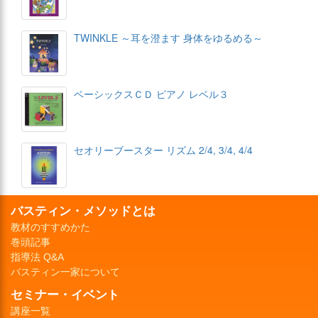
TWINKLE ～耳を澄ます 身体をゆるめる～
ベーシックスＣＤ ピアノ レベル３
セオリーブースター リズム 2/4, 3/4, 4/4
バスティン・メソッドとは
教材のすすめかた
巻頭記事
指導法 Q&A
バスティン一家について
セミナー・イベント
講座一覧