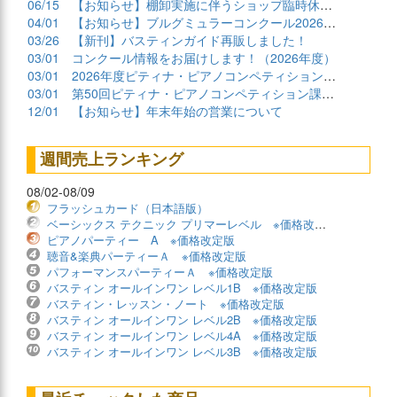
06/15
【お知らせ】棚卸実施に伴うショップ臨時休業について
04/01
【お知らせ】ブルグミュラーコンクール2026課題曲公開
03/26
【新刊】バスティンガイド再販しました！
03/01
コンクール情報をお届けします！（2026年度）
03/01
2026年度ピティナ・ピアノコンペティション課題曲商品
03/01
第50回ピティナ・ピアノコンペティション課題曲公開！
12/01
【お知らせ】年末年始の営業について
週間売上ランキング
08/02-08/09
フラッシュカード（日本語版）
ベーシックス テクニック プリマーレベル ※価格改定版
ピアノパーティー A ※価格改定版
聴音&楽典パーティーＡ ※価格改定版
パフォーマンスパーティーＡ ※価格改定版
バスティン オールインワン レベル1B ※価格改定版
バスティン・レッスン・ノート ※価格改定版
バスティン オールインワン レベル2B ※価格改定版
バスティン オールインワン レベル4A ※価格改定版
バスティン オールインワン レベル3B ※価格改定版