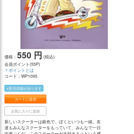
550 円
価格：
(税込)
会員ポイント(
55P
)
＊ポイントとは
コード：WP1095
※英/日語版があります
カートに追加
お気に入りに追加
新しいスクーターは銀色で、ぼくといつも一緒。友
達もみんなスクーターをもっていて、みんなで一日
中遊ぶんだ。このスクーターが大好きさ！という感