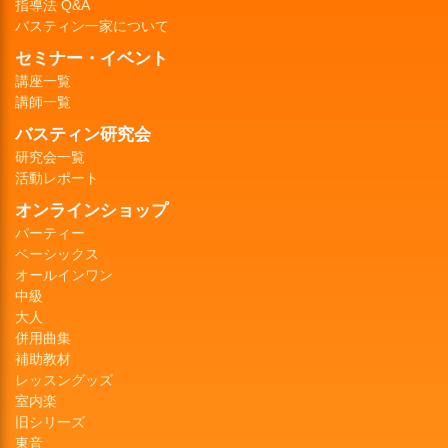
指導法 Q&A
バスティン一家について
セミナー・イベント
講座一覧
講師一覧
バスティン研究会
研究会一覧
活動レポート
オンラインショップ
パーティー
ベーシックス
オールインワン
中級
大人
併用曲集
補助教材
レッスングッズ
室内楽
旧シリーズ
東音