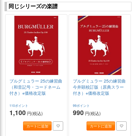
同じシリーズの楽譜
ブルグミュラー 25の練習曲
ブルグミュラー 25の練習曲
（和音記号・コードネーム
今井顕校訂版（原典スラー
付き）※価格改定版
付き）※価格改定版
110ポイント
99ポイント
1,100
990
円(税込)
円(税込)
カートに追加
カートに追加