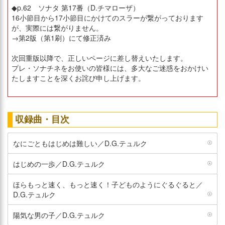
◆p.62 ソナタ 第17番（D.チマローザ）
16小節目から17小節目にかけてのスラーが繋がっております
が、実際には繋がりません。
→第2版（第1刷）にて修正済み
次回重版以降で、正しいページに差し替えいたします。
プレ・ソナチネをお使いの皆様には、多大なご迷惑をおかけい
たしますことを深くお詫び申し上げます。
収録曲・目次
なにごともはじめは難しい／D.G.テュルク
はじめの一歩／D.G.テュルク
ほらもっと速く、もっと速く！子どものようにぐるぐると／
D.G.テュルク
陽気な男の子／D.G.テュルク