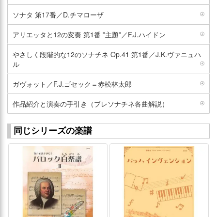
ソナタ 第17番／D.チマローザ
アリエッタと12の変奏 第1番 ”主題”／F.J.ハイドン
やさしく段階的な12のソナチネ Op.41 第1番／J.K.ヴァニュハ
ル
ガヴォット／F.J.ゴセック＝赤松林太郎
作品紹介と演奏の手引き（プレソナチネ各曲解説）
同じシリーズの楽譜