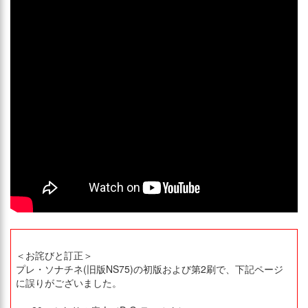
＜お詫びと訂正＞
プレ・ソナチネ(旧版NS75)の初版および第2刷で、下記ページ
に誤りがございました。