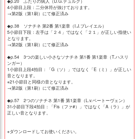
◆p.20 ふたりの病人（D.G.テュルク）
4小節目上段：二分休符が抜けております。
→第2版（第1刷）にて修正済み
◆p.38 ソナチネ 第2番 第1楽章（I.J.プレイエル）
5小節目下段：左手は「２４」ではなく「２１」が正しい指使い
となります。
→第2版（第1刷）にて修正済み
◆p.54 3つの楽しい小さなソナチネ 第1番 第1楽章（T.ハスリ
ンガー）
1小節目上段4拍目：「G（ソ）」ではなく「E（ミ）」が正しい
音となります。
※21小節目と同様の音となります。
→第2版（第1刷）にて修正済み
◆p.57 2つのソナチネ 第1番 第1楽章（L.v.ベートーヴェン）
31小節目下段4拍目：「Fis（ファ#）」ではなく「A（ラ）」が
正しい音となります。
※ダウンロードしてお使いください。