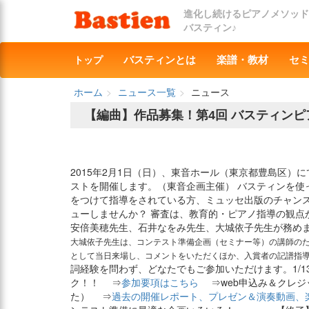
進化し続けるピアノメソッド
バスティン♪
トップ
バスティンとは
楽譜・教材
セ
ホーム
ニュース一覧
ニュース
【編曲】作品募集！第4回 バスティンピ
2015年2月1日（日）、東音ホール（東京都豊島区）
ストを開催します。（東音企画主催） バスティンを使
をつけて指導をされている方、ミュッセ出版のチャン
ューしませんか？ 審査は、教育的・ピアノ指導の観点
安倍美穂先生、石井なをみ先生、大城依子先生が務め
大城依子先生は、コンテスト準備企画（セミナー等）の講師のた
として当日来場し、コメントをいただくほか、入賞者の記譜指
詞経験を問わず、どなたでもご参加いただけます。1/
ク！！ ⇒
参加要項はこちら
⇒web申込み＆クレジ
た） ⇒
過去の開催レポート、プレゼン＆演奏動画、