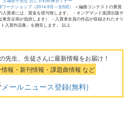
】
大城依子先生 おしゃれ即興セミナー
ワークショップ（2014.9月～全5回）
＜編曲コンテストの褒賞
- - - - - - - - - ・各部門の入賞者には、賞金を授与致します。 ・オンデマンド楽譜出版サ
は東音企画が負担します） ・入賞者全員の作品が収録されたオリ
ト入賞作品集」を贈呈します。 以上
の先生、生徒さんに最新情報をお届け！
ー情報・新刊情報・課題曲情報 など
メールニュース登録(無料)