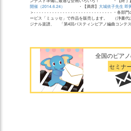
ンテスト準備に最適な企画いろいろ！ ・【終了
開催（2014.6.24）
・【満席】
大城依子先生 即興
＞- - - - - - - - - - - - - - - - - - - - - 
ービス「ミュッセ」で作品を販売します。 （浄書代
ジナル楽譜、 「第4回バスティンピアノ編曲コンテス
全国のピアノ
セミナ