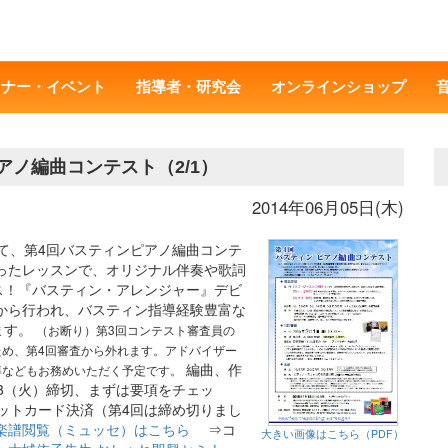
ミナー・イベント
指導者・研究会
オンラインショップ
アノ編曲コンテスト（2/1）
2014年06月05日(木)
にて、第4回バスティンピアノ編曲コンテ
ったレッスンで、オリジナル伴奏や歌詞
ス！『バスティン・アレンジャー』デビ
から行われ、バスティン指導経験豊富な
ます。
（お断り）第3回コンテスト審査員の
め、第4回審査から外れます。アドバイザー
編曲、作
導などもお務めいただく予定です。
13（火）締切、まずは要項をチェッ
ットカード決済（第4回は締め切りまし
楽譜閲覧（ミュッセ）はこちら
⇒コ
大きい画像はこちら（PDF）