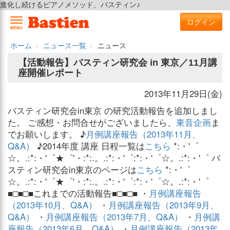
進化し続けるピアノメソッド、バスティン♪
ログイン
MENU
ホーム
ニュース一覧
ニュース
【活動報告】バスティン研究会 in 東京／11月講
座開催レポート
2013年11月29日(金)
バスティン研究会in東京 の研究活動報告を追加しまし
た。 ご感想・お問合せがございましたら、
東音企画
ま
でお願いします。 ♪
月例講座報告（2013年11月、
Q&A）
♪2014年度 講座 日程一覧は
こちら
*:・'゜
☆。.:*:・'゜★゜'・:*:.。.:*:・'゜:*:・'゜☆。.:*:・'゜ バ
スティン研究会in東京のページは
こちら
*:・'゜
☆。.:*:・'゜★゜'・:*:.。.:*:・'゜:*:・'゜☆。.:*:・'゜
■□■□■これまでの活動報告■□■□■ ・
月例講座報告
（2013年10月、Q&A）
・
月例講座報告（2013年9月、
Q&A）
・
月例講座報告（2013年7月、Q&A）
・
月例講
座報告（2013年6月、Q&A）
・
月例講座報告（2013年