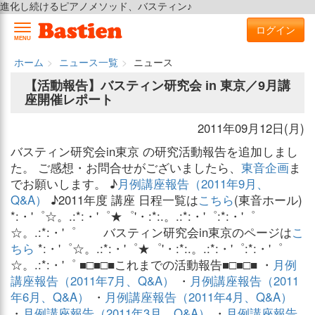
進化し続けるピアノメソッド、バスティン♪
ログイン
MENU
ホーム
ニュース一覧
ニュース
【活動報告】バスティン研究会 in 東京／9月講
座開催レポート
2011年09月12日(月)
バスティン研究会in東京 の研究活動報告を追加しまし
た。 ご感想・お問合せがございましたら、
東音企画
ま
でお願いします。 ♪
月例講座報告（2011年9月、
Q&A）
♪2011年度 講座 日程一覧は
こちら
(東音ホール)
*:・'゜☆。.:*:・'゜★゜'・:*:.。.:*:・'゜:*:・'゜
☆。.:*:・'゜ バスティン研究会in東京のページは
こ
ちら
*:・'゜☆。.:*:・'゜★゜'・:*:.。.:*:・'゜:*:・'゜
☆。.:*:・'゜ ■□■□■これまでの活動報告■□■□■ ・
月例
講座報告（2011年7月、Q&A）
・
月例講座報告（2011
年6月、Q&A）
・
月例講座報告（2011年4月、Q&A）
・
月例講座報告（2011年3月、Q&A）
・
月例講座報告