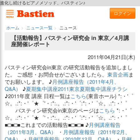
進化し続けるピアノメソッド、バスティン♪
ログイン
MENU
ホーム
ニュース一覧
ニュース
【活動報告】バスティン研究会 in 東京／4月講
座開催レポート
2011年04月21日(木)
バスティン研究会in東京 の研究活動報告を追加しまし
た。 ご感想・お問合せがございましたら、
東音企画
ま
でお願いします。 ♪
月例講座報告（2011年4月、
Q&A）
♪
夏期集中講座2011東京夏期集中講座チラシ
♪2011年度 講座 日程一覧は
こちら
(東音ホール) *:・'゜
☆。.:*:・'゜★゜'・:*:.。.:*:・'゜:*:・'゜☆。.:*:・'゜
バスティン研究会in東京のページは
こちら
*:・'゜
☆。.:*:・'゜★゜'・:*:.。.:*:・'゜:*:・'゜☆。.:*:・'゜
■□■□■これまでの活動報告■□■□■ ♪
月例講座報告
（2011年3月、Q&A）
・
月例講座報告（2011年2月、
Q&A）
・
月例講座報告（2010年12月、Q&A）
・
月例