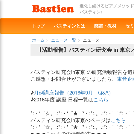
進化し続けるピアノメソッド
バスティン♪
トップ
バスティンとは
楽譜・教材
セ
ホーム
ニュース一覧
ニュース
【活動報告】バスティン研究会 in 東京
バスティン研究会in東京 の研究活動報告を
ご感想・お問合せがございましたら、
東音企
♪
月例講座報告（2016年9月 Q&A）
♪2016年度 講座 日程一覧は
こちら
*:・'゜☆。.:*:・'゜★゜'・:*:.。.:*:・'゜:*:・'
バスティン研究会in東京のページは
こちら
*:・'゜☆。.:*:・'゜★゜'・:*:.。.:*:・'゜:*:・'
■□■□■これまでの活動報告■□■□■