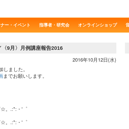
ミナー・イベント
指導者・研究会
オンラインショップ
／〈9月〉月例講座報告2016
2016年10月12日(水)
追加しました。
画
までお願いします。
゜☆。.:*:・'゜
゜☆。.:*:・'゜