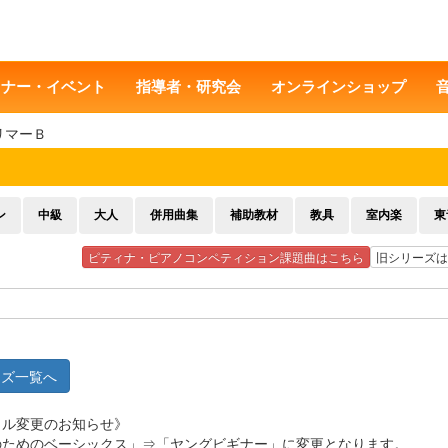
ミナー・イベント
指導者・研究会
オンラインショップ
リマーＢ
ン
中級
大人
併用曲集
補助教材
教具
室内楽
東
ピティナ・ピアノコンペティション課題曲はこちら
旧シリーズは
ーズ一覧へ
トル変更のお知らせ》
のためのベーシックス」⇒「ヤングビギナー」に変更となります。