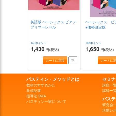
英語版 ベーシックス ピアノ
ベーシックス ピ
プリマーレベル
※価格改定版
143ポイント
165ポイント
1,430
1,650
円(税込)
円(税込)
カートに追加
カートに
バスティン・メソッドとは
セミナ
教材のすすめかた
講座一
巻頭記事
講師一
指導法 Q&A
バステ
バスティン一家について
研究会
活動レ