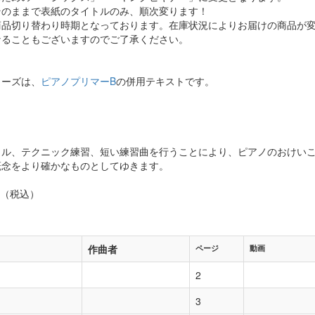
そのままで表紙のタイトルのみ、順次変ります！
商品切り替わり時期となっております。在庫状況によりお届けの商品が
なることもございますのでご了承ください。
リーズは、
ピアノプリマーB
の併用テキストです。
リル、テクニック練習、短い練習曲を行うことにより、ピアノのおけい
概念をより確かなものとしてゆきます。
 円（税込）
作曲者
ページ
動画
2
3