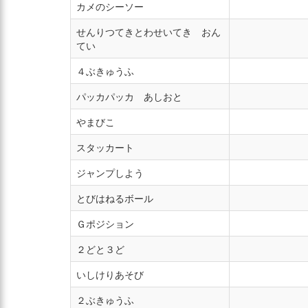
カメのシーソー
せんりつてきとわせいてき おん
てい
４ぶきゅうふ
パッカパッカ あしおと
やまびこ
スタッカート
ジャンプしよう
とびはねるボール
Ｇポジション
２どと３ど
いしけりあそび
２ぶきゅうふ