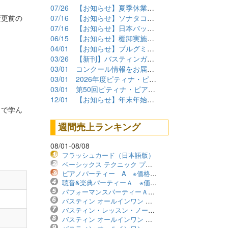
07/26
【お知らせ】夏季休業期間について
変更前の
07/16
【お知らせ】ソナタコンクール2026参加要項公開
07/16
【お知らせ】日本バッハコンクール2026参加要項公開
06/15
【お知らせ】棚卸実施に伴うショップ臨時休業について
04/01
【お知らせ】ブルグミュラーコンクール2026課題曲公開
03/26
【新刊】バスティンガイド再販しました！
03/01
コンクール情報をお届けします！（2026年度）
03/01
2026年度ピティナ・ピアノコンペティション課題曲商品
03/01
第50回ピティナ・ピアノコンペティション課題曲公開！
12/01
【お知らせ】年末年始の営業について
こで学ん
週間売上ランキング
08/01-08/08
フラッシュカード（日本語版）
ベーシックス テクニック プリマーレベル ※価格改定版
ピアノパーティー A ※価格改定版
聴音&楽典パーティーＡ ※価格改定版
パフォーマンスパーティーＡ ※価格改定版
バスティン オールインワン レベル1B ※価格改定版
バスティン・レッスン・ノート ※価格改定版
バスティン オールインワン レベル2B ※価格改定版