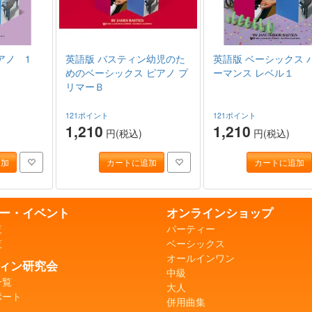
アノ 1
英語版 バスティン幼児のた
英語版 ベーシックス 
めのベーシックス ピアノ プ
ーマンス レベル１
リマーＢ
121ポイント
121ポイント
1,210
1,210
円(税込)
円(税込)
追加
カートに追加
カートに追加
ー・イベント
オンラインショップ
覧
パーティー
覧
ベーシックス
オールインワン
ィン研究会
中級
一覧
大人
ポート
併用曲集