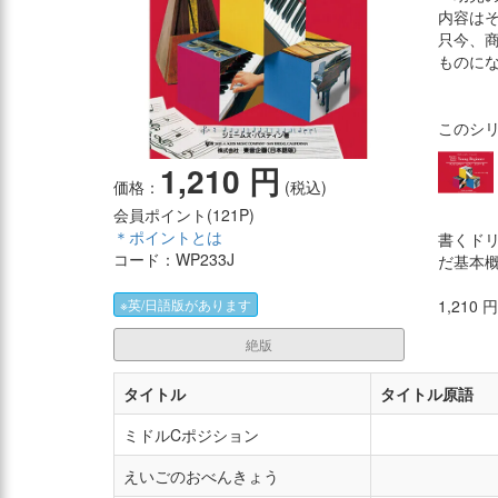
内容は
只今、
ものに
このシ
1,210 円
価格：
(税込)
会員ポイント(
121P
)
＊ポイントとは
書くド
コード：WP233J
だ基本
1,210
※英/日語版があります
絶版
タイトル
タイトル原語
ミドルCポジション
えいごのおべんきょう