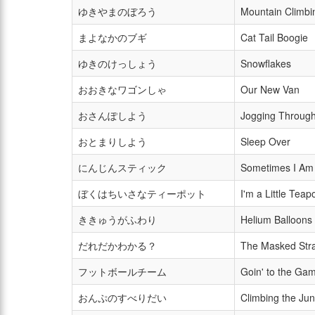
ゆきやまのぼろう
Mountain Climbi
まよなかのブギ
Cat Tail Boogie
ゆきのけっしょう
Snowflakes
おおきなワゴンしゃ
Our New Van
おさんぽしよう
Jogging Throug
おとまりしよう
Sleep Over
にんじんスティック
Sometimes I Am
ぼくはちいさなティーポット
I'm a Little Teap
ききゅうがふわり
Helium Balloons
だれだかわかる？
The Masked Str
フットボールチーム
Goin' to the Ga
おんぷのすべりだい
Climbing the Ju