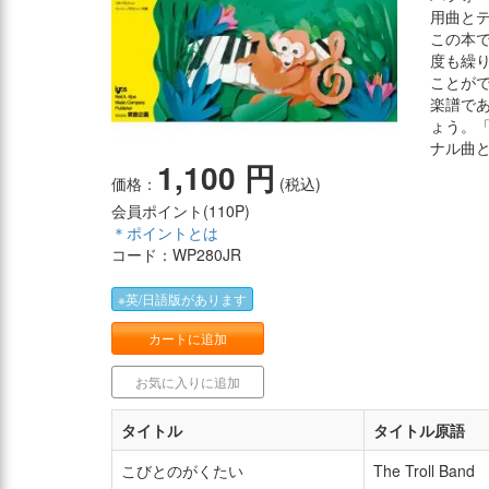
用曲と
この本
度も繰
ことが
楽譜で
ょう。
ナル曲
1,100 円
価格：
(税込)
会員ポイント(
110P
)
＊ポイントとは
コード：WP280JR
※英/日語版があります
カートに追加
お気に入りに追加
タイトル
タイトル原語
こびとのがくたい
The Troll Band