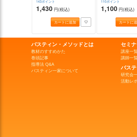
143ポイント
110ポイント
1,430
1,100
円(税込)
円(税込)
カートに追加
カートに
バスティン・メソッドとは
セミナ
教材のすすめかた
講座一
巻頭記事
講師一
指導法 Q&A
バステ
バスティン一家について
研究会
活動レ