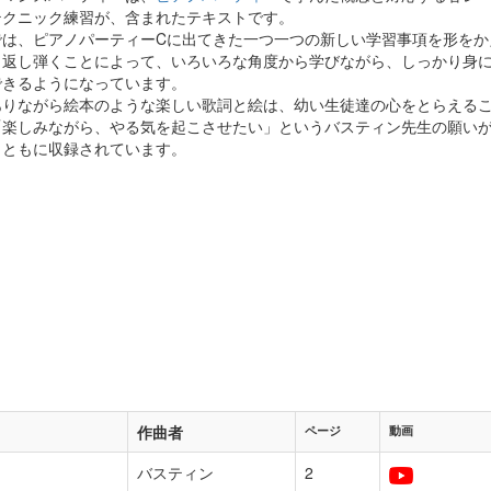
テクニック練習が、含まれたテキストです。
では、ピアノパーティーCに出てきた一つ一つの新しい学習事項を形をか
り返し弾くことによって、いろいろな角度から学びながら、しっかり身
できるようになっています。
ありながら絵本のような楽しい歌詞と絵は、幼い生徒達の心をとらえる
「楽しみながら、やる気を起こさせたい」というバスティン先生の願い
とともに収録されています。
作曲者
ページ
動画
バスティン
2