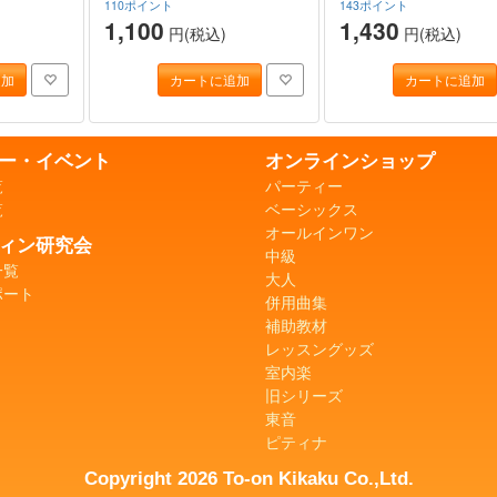
110ポイント
143ポイント
1,100
1,430
円(税込)
円(税込)
追加
カートに追加
カートに追加
ー・イベント
オンラインショップ
覧
パーティー
覧
ベーシックス
オールインワン
ィン研究会
中級
一覧
大人
ポート
併用曲集
補助教材
レッスングッズ
室内楽
旧シリーズ
東音
ピティナ
Copyright 2026 To-on Kikaku Co.,Ltd.