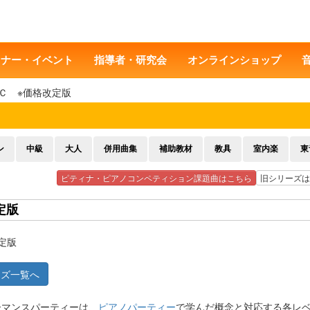
ミナー・イベント
指導者・研究会
オンラインショップ
Ｃ ※価格改定版
ン
中級
大人
併用曲集
補助教材
教具
室内楽
東
ピティナ・ピアノコンペティション課題曲はこちら
旧シリーズは
定版
定版
ーズ一覧へ
ーマンスパーティーは、
ピアノパーティー
で学んだ概念と対応する各レ