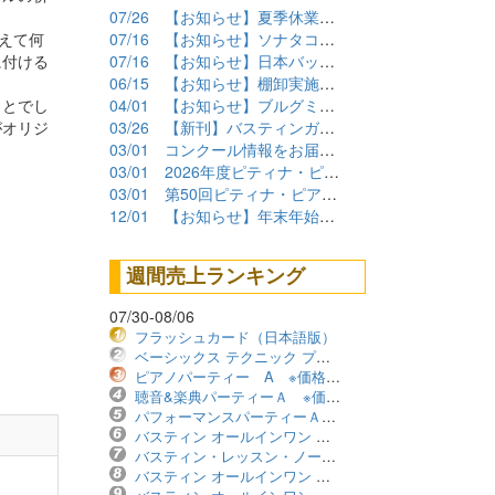
07/26
【お知らせ】夏季休業期間について
えて何
07/16
【お知らせ】ソナタコンクール2026参加要項公開
に付ける
07/16
【お知らせ】日本バッハコンクール2026参加要項公開
06/15
【お知らせ】棚卸実施に伴うショップ臨時休業について
ことでし
04/01
【お知らせ】ブルグミュラーコンクール2026課題曲公開
がオリジ
03/26
【新刊】バスティンガイド再販しました！
03/01
コンクール情報をお届けします！（2026年度）
03/01
2026年度ピティナ・ピアノコンペティション課題曲商品
03/01
第50回ピティナ・ピアノコンペティション課題曲公開！
12/01
【お知らせ】年末年始の営業について
週間売上ランキング
07/30-08/06
フラッシュカード（日本語版）
ベーシックス テクニック プリマーレベル ※価格改定版
ピアノパーティー A ※価格改定版
聴音&楽典パーティーＡ ※価格改定版
パフォーマンスパーティーＡ ※価格改定版
バスティン オールインワン レベル1B ※価格改定版
バスティン・レッスン・ノート ※価格改定版
バスティン オールインワン レベル2B ※価格改定版