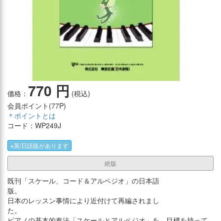
770 円
価格：
(税込)
会員ポイント(
77P
)
＊ポイントとは
コード：WP249J
※英/日語版があります
絶版
既刊「スケール、コード＆アルペジオ」の日本語
版。
日本のレッスン事情により近付けて再編されまし
た。
ピアノの基本的奏法「スケールとアルペジオ」を、目標を持って