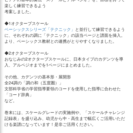
楽しく練習できるよう
考案しました。
◆1オクターブスケール
ベーシックスシリーズ「テクニック」
と並行して練習できるよう
に、それぞれの調に「テクニック」の該当ページと譜面を挿入。
より、ベーシックス教材との連携がとりやすくなりました。
◆2オクターブスケール
おなじみの2オクターブスケールに、日本タイプのカデンツを導
入、アルペジオまでを1ページにまとめました。
その他、カデンツの基本形・展開形
全24調の「調の和（五度圏）」
文部科学省の学習指導要領のコードを使用した指導に合わせた
「コード辞典」
など。
巻末には、スケールグレードの実施例や、「スケールチャレンジ
記録表」を盛り込み、幼児から中・高生まで幅広くご活用いただ
ける楽譜になっています！是非ご活用ください。