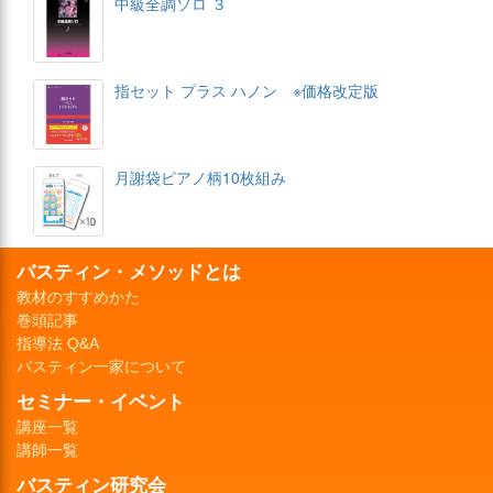
中級全調ソロ ３
指セット プラス ハノン ※価格改定版
月謝袋ピアノ柄10枚組み
バスティン・メソッドとは
教材のすすめかた
巻頭記事
指導法 Q&A
バスティン一家について
セミナー・イベント
講座一覧
講師一覧
バスティン研究会