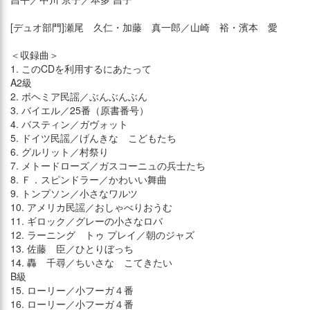
[デュオ部門]瀬尾 久仁・加藤 真一郎／山崎 裕・濱本 愛
＜収録曲＞
1. このCDを利用するにあたって
A2級
2. ボヘミア民謡／ぶんぶんぶん
3. バイエル／25番（原書番号）
4. バスティン／ガヴォット
5. ドイツ民謡／げんきな こどもたち
6. グルリット／村祭り
7. メトードローズ／ガスコーニュの兵士たち
8. Ｆ．スピンドラー／かわいい舞曲
9. トンプソン／小さなワルツ
10. アメリカ民謡／おしゃべりおうむ
11. ギロック／グレーの小さなロバ
12. ラーニング トゥ プレイ／朝のジャズ
13. 佐藤 臣／ひとりぼっち
14. 轟 千尋／ちいさな こてきたい
B級
15. ローリー／小フーガ４番
16. ローリー／小フーガ４番