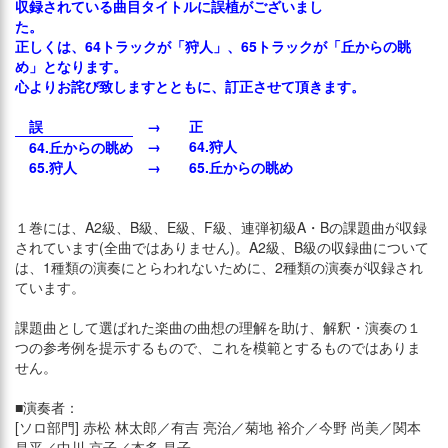
収録されている曲目タイトルに誤植がございまし
た。
正しくは、64トラックが「狩人」、65トラックが「丘からの眺
め」となります。
心よりお詫び致しますとともに、訂正させて頂きます。
誤
→
正
→
64.狩人
64.丘からの眺め
65.狩人
→
65.丘からの眺め
１巻には、A2級、B級、E級、F級、連弾初級A・Bの課題曲が収録
されています(全曲ではありません)。A2級、B級の収録曲について
は、1種類の演奏にとらわれないために、2種類の演奏が収録され
ています。
課題曲として選ばれた楽曲の曲想の理解を助け、解釈・演奏の１
つの参考例を提示するもので、これを模範とするものではありま
せん。
■演奏者：
[ソロ部門] 赤松 林太郎／有吉 亮治／菊地 裕介／今野 尚美／関本
昌平／中川 京子／本多 昌子