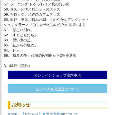
57. ラーニング トゥ プレイ／夏の想い出
58. 喜久 邦博／ロボットのダンス
59. ギロック／歩道のカフェテラス
60. 嵐野 英彦／晴れた朝、さわやかなアレグレット
シュンゲラー／『新しい子どものうたの本 2』より
61.「悲しい別れ」
62.「すぐともだち」
63.「思い出の丘」
65.「丘からの眺め」
64.「狩人」
66.「粉屋の夢」※6曲の候補曲から2曲を選択
3,143 円（税込）
オンラインショップ注意事項
ピティナ会員認証について
お知らせ
07/26
【お知らせ】夏季休業期間について