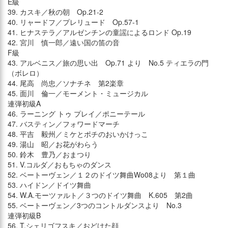
E級
39. カスキ／秋の朝 Op.21-2
40. リャードフ／プレリュード Op.57-1
41. ヒナステラ／アルゼンチンの童謡によるロンド Op.19
42. 宮川 慎一郎／遠い国の笛の音
F級
43. アルベニス／旅の思い出 Op.71 より No.5 ティエラの門
（ボレロ）
44. 尾高 尚忠／ソナチネ 第2楽章
45. 面川 倫一／モーメント・ミュージカル
連弾初級A
46. ラーニング トゥ プレイ／ポニーテール
47. バスティン／フォワードマーチ
48. 平吉 毅州／ミケとポチのおいかけっこ
49. 湯山 昭／お花がわらう
50. 鈴木 豊乃／おまつり
51. V.コルダ／おもちゃのダンス
52. ベートーヴェン／１２のドイツ舞曲Wo08より 第１曲
53. ハイドン／ドイツ舞曲
54. W.A.モーツァルト／３つのドイツ舞曲 K.605 第2曲
55. ベートーヴェン／3つのコントルダンスより No.3
連弾初級B
56. T.シェリゴフスキ／おどけた顔