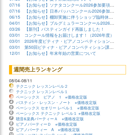
07/16
【お知らせ】ソナタコンクール2026参加要項公開
07/16
【お知らせ】日本バッハコンクール2026参加要項公開
06/15
【お知らせ】棚卸実施に伴うショップ臨時休業について
04/01
【お知らせ】ブルグミュラーコンクール2026課題曲公開
03/26
【新刊】バスティンガイド再販しました！
03/01
コンクール情報をお届けします！（2026年度）
03/01
2026年度ピティナ・ピアノコンペティション課題曲商品
03/01
第50回ピティナ・ピアノコンペティション課題曲公開！
12/01
【お知らせ】年末年始の営業について
週間売上ランキング
08/04-08/11
テクニック レッスンレベル２
テクニック レッスンレベル１
ベーシックス ピアノ 1 ※価格改定版
バスティン・レッスン・ノート ※価格改定版
ベーシックス セオリー レベル１ ※価格改定版
ベーシックス テクニック レベル１ ※価格改定版
聴音&楽典パーティーＡ ※価格改定版
ピアノパーティーＤ ※価格改定版
ピアノパーティー A ※価格改定版
パフォーマンスパーティーＣ ※価格改定版