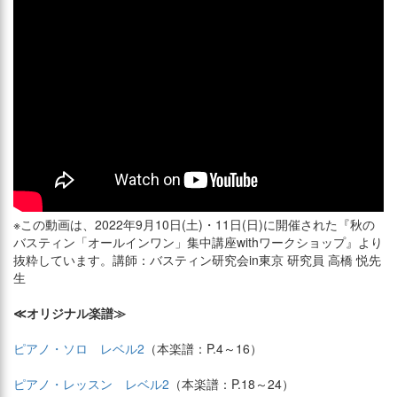
※この動画は、2022年9月10日(土)・11日(日)に開催された『秋の
バスティン「オールインワン」集中講座withワークショップ』より
抜粋しています。講師：バスティン研究会in東京 研究員 高橋 悦先
生
≪オリジナル楽譜≫
ピアノ・ソロ レベル2
（本楽譜：P.4～16）
ピアノ・レッスン レベル2
（本楽譜：P.18～24）