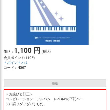
1,100 円
価格：
(税込)
会員ポイント(
110P
)
＊ポイントとは
コード：NS67
絶版
＜お詫びと訂正＞
コンピレーション・アルバム レベル2の下記ペー
ジに誤りがございました。