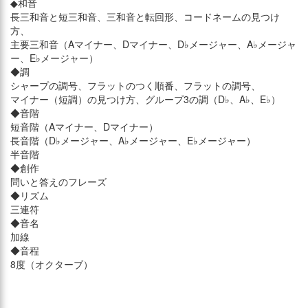
◆和音
長三和音と短三和音、三和音と転回形、コードネームの見つけ
方、
主要三和音（Aマイナー、Dマイナー、D♭メージャー、A♭メージャ
ー、E♭メージャー）
◆調
シャープの調号、フラットのつく順番、フラットの調号、
マイナー（短調）の見つけ方、グループ3の調（D♭、A♭、E♭）
◆音階
短音階（Aマイナー、Dマイナー）
長音階（D♭メージャー、A♭メージャー、E♭メージャー）
半音階
◆創作
問いと答えのフレーズ
◆リズム
三連符
◆音名
加線
◆音程
8度（オクターブ）