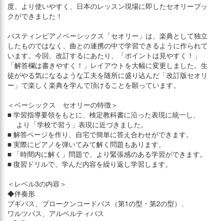
度、より使いやすく、日本のレッスン現場に即したセオリーブッ
クができました！
バスティンピアノベーシックス「セオリー」は、楽典として独立
したものではなく、曲との連携の中で学習できるように作られて
います。今回、改訂するにあたり、「ポイントは見やすく！」
「解答欄は書きやすく！」レイアウトを大幅に変更しました。生
徒がやる気になるような工夫を随所に盛り込んだ「改訂版セオリ
ー」で楽しく楽典を学んで頂けることを願っています。
＜ベーシックス セオリーの特徴＞
■ 学習指導要領をもとに、検定教科書に沿った表現に統一し、
より「学校で習う」表現に近づきました。
■ 解答ページを作り、自宅で簡単に答え合わせができます。
■ 実際にピアノを弾いてみて解く問題もあります。
■ 「時間内に解く」問題で、より緊張感のある学習ができます。
■ 復習ドリルで、学んだ内容を繰り返し学習します。
＜レベル3の内容＞
◆伴奏形
ブギバス、ブロークンコードバス（第1の型・第2の型）、
ワルツバス、アルベルティバス