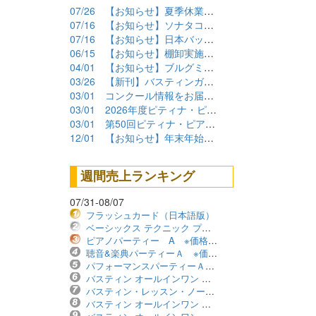
07/26
【お知らせ】夏季休業期間について
07/16
【お知らせ】ソナタコンクール2026参加要項公開
07/16
【お知らせ】日本バッハコンクール2026参加要項公開
06/15
【お知らせ】棚卸実施に伴うショップ臨時休業について
04/01
【お知らせ】ブルグミュラーコンクール2026課題曲公開
03/26
【新刊】バスティンガイド再販しました！
03/01
コンクール情報をお届けします！（2026年度）
03/01
2026年度ピティナ・ピアノコンペティション課題曲商品
03/01
第50回ピティナ・ピアノコンペティション課題曲公開！
12/01
【お知らせ】年末年始の営業について
週間売上ランキング
07/31-08/07
フラッシュカード（日本語版）
ベーシックス テクニック プリマーレベル ※価格改定版
ピアノパーティー A ※価格改定版
聴音&楽典パーティーＡ ※価格改定版
パフォーマンスパーティーＡ ※価格改定版
バスティン オールインワン レベル1B ※価格改定版
バスティン・レッスン・ノート ※価格改定版
バスティン オールインワン レベル2B ※価格改定版