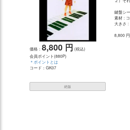
２）そ
鍵盤シ
素材 : 
大きさ :
8,800
8,800 円
価格：
(税込)
会員ポイント(
880P
)
＊ポイントとは
コード：GK07
絶版