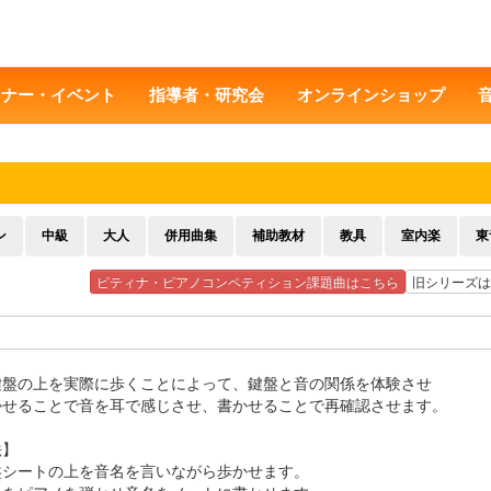
ミナー・イベント
指導者・研究会
オンラインショップ
ン
中級
大人
併用曲集
補助教材
教具
室内楽
東
ピティナ・ピアノコンペティション課題曲はこちら
旧シリーズは
鍵盤の上を実際に歩くことによって、鍵盤と音の関係を体験させ
かせることで音を耳で感じさせ、書かせることで再確認させます。
法】
盤シートの上を音名を言いながら歩かせます。