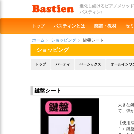
進化し続けるピアノメソッド
バスティン♪
トップ
バスティンとは
楽譜・教材
セ
ホーム
ショッピング
鍵盤シート
ショッピング
トップ
パーティ
ベーシックス
オールインワ
鍵盤シート
大きな
て、弾
【使用
１）鍵