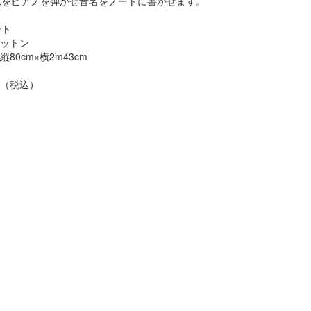
れをピアノを弾かせ音名をノートに書かせます。
ート
コットン
 縦80cm×横2m43cm
 円（税込）