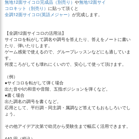
無地12面サイコロ完成品（別売り）
や
無地12面サイ
コロキット（別売り）
に貼って頂くと
全調12面サイコロ(英語メジャー）
が完成します。
【全調12面サイコロの活用法】
サイコロを転がして調名や調号を答えたり、答えをノートに書い
たり、弾いたりします。
ゲーム感覚で使えるので、グループレッスンなどにも適していま
す。
何度ころがしても壊れにくいので、安心して使って頂けます。
（例）
●サイコロを転がして弾く場合
出た音やIの和音や音階、五指ポジションを弾くなど。
●書く場合
出た調名の調号を書くなど。
応用として、平行調・同主調・属調など答えてもおもしろいでし
ょう。
その他アイデア次第で幼児から受験生まで幅広く活用できます。
440 円（税込）