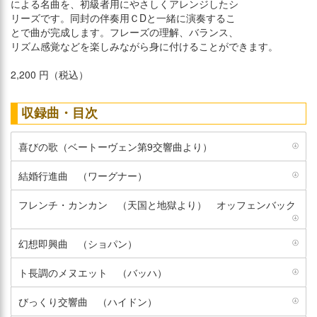
による名曲を、初級者用にやさしくアレンジしたシ
リーズです。同封の伴奏用ＣDと一緒に演奏するこ
とで曲が完成します。フレーズの理解、バランス、
リズム感覚などを楽しみながら身に付けることができます。
2,200 円（税込）
収録曲・目次
喜びの歌（ベートーヴェン第9交響曲より）
結婚行進曲 （ワーグナー）
フレンチ・カンカン （天国と地獄より） オッフェンバック
幻想即興曲 （ショパン）
ト長調のメヌエット （バッハ）
びっくり交響曲 （ハイドン）