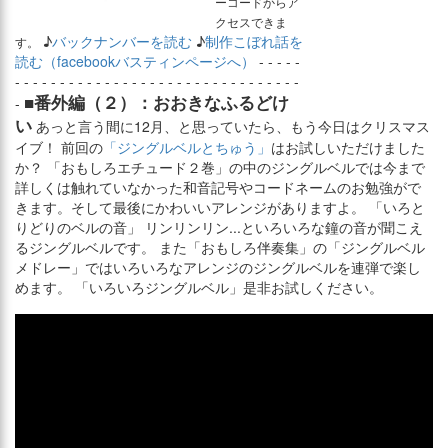
ーコードからア
クセスできま
♪
バックナンバーを読む
♪
制作こぼれ話を
す。
読む（facebookバスティンページへ）
- - - - -
- - - - - - - - - - - - - - - - - - - - - - - - - - - - - - - -
■番外編（２）：おおきなふるどけ
-
い
あっと言う間に12月、と思っていたら、もう今日はクリスマス
イブ！ 前回の
「ジングルベルとちゅう」
はお試しいただけました
か？ 「おもしろエチュード２巻」の中のジングルベルでは今まで
詳しくは触れていなかった和音記号やコードネームのお勉強がで
きます。そして最後にかわいいアレンジがありますよ。 「いろと
りどりのベルの音」 リンリンリン...といろいろな鐘の音が聞こえ
るジングルベルです。 また「おもしろ伴奏集」の「ジングルベル
メドレー」ではいろいろなアレンジのジングルベルを連弾で楽し
めます。 「いろいろジングルベル」是非お試しください。