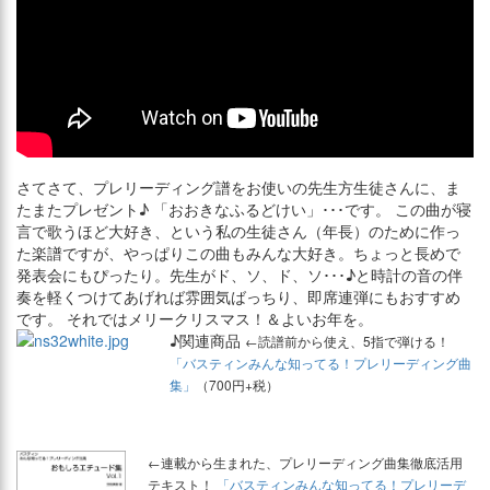
さてさて、プレリーディング譜をお使いの先生方生徒さんに、ま
たまたプレゼント♪ 「おおきなふるどけい」･･･です。 この曲が寝
言で歌うほど大好き、という私の生徒さん（年長）のために作っ
た楽譜ですが、やっぱりこの曲もみんな大好き。ちょっと長めで
発表会にもぴったり。先生がド、ソ、ド、ソ･･･♪と時計の音の伴
奏を軽くつけてあげれば雰囲気ばっちり、即席連弾にもおすすめ
です。 それではメリークリスマス！＆よいお年を。
♪関連商品
←読譜前から使え、5指で弾ける！
「バスティンみんな知ってる！プレリーディング曲
集」
（700円+税）
←連載から生まれた、プレリーディング曲集徹底活用
テキスト！
「バスティンみんな知ってる！プレリーデ