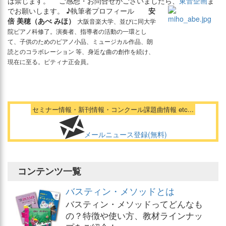
は禁じます。 ご感想・お問合せがございましたら、
東音企画
ま
でお願いします。
♪執筆者プロフィール
安
倍 美穂（あべ みほ）
大阪音楽大学、並びに同大学
院ピアノ科修了。演奏者、指導者の活動の一環とし
て、子供のためのピアノ小品、ミュージカル作品、朗
読とのコラボレーション 等、身近な曲の創作を続け、
現在に至る。ピティナ正会員。
セミナー情報・新刊情報・コンクール課題曲情報 etc...
メールニュース登録(無料)
コンテンツ一覧
バスティン・メソッドとは
バスティン・メソッドってどんなも
の？特徴や使い方、教材ラインナッ