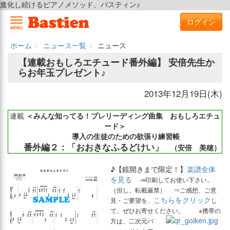
進化し続けるピアノメソッド、バスティン♪
ログイン
MENU
ホーム
ニュース一覧
ニュース
【連載おもしろエチュード番外編】 安倍先生か
らお年玉プレゼント♪
2013年12月19日(木)
連載
＜みんな知ってる！プレリーディング曲集 おもしろエチュ
ード＞
導入の生徒のための欲張り練習帳
番外編２：「おおきなふるどけい」
（安倍 美穂）
♪【鏡開きまで限定！】
楽譜全体
を見る
⇒印刷してお使い下さい。
（但し、転載厳禁） ⇒ご感想、ご意
こちらをクリック
見・ご要望を、
し
て、ぜひお寄せください。
※携帯の
方は、二次元バ