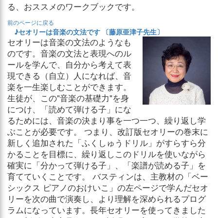
る、おススメのワークブックです。
前のページに戻る
♪セオリーは音楽の文法です 〔藤原亜津子先生〕
セオリーは音楽の文法のようなも
のです。音楽の文法と表現へのル
ールを学んで、自分から考えて表
現できる（自立）人になれば、音
楽を一生楽しむことができます。
生徒が、この"音楽の基礎力"を身
につけ、「読めて弾ける子」にな
るためには、音楽の決まり事を一つ一つ、繰り返し学
ぶことが必要です。 つまり、改訂版セオリーの巻末に
新しく追加された「ふくしゅうドリル」がすらすら分
かることを目標に、繰り返しこのドリルを使いながら
確実に「分かって弾ける子」、「楽譜が読める子」を
育てていくことです。 バスティンは、主教材の「ベー
シックス ピアノのおけいこ」の左ページで学んだセオ
リーを次の曲で演奏し、より理解を深められるプログ
ラムになっています。長年セオリーを使ってきました