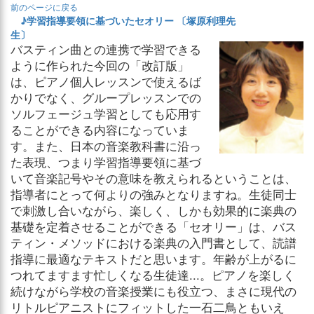
前のページに戻る
♪学習指導要領に基づいたセオリー 〔塚原利理先
生〕
バスティン曲との連携で学習できる
ように作られた今回の「改訂版」
は、ピアノ個人レッスンで使えるば
かりでなく、グループレッスンでの
ソルフェージュ学習としても応用す
ることができる内容になっていま
す。また、日本の音楽教科書に沿っ
た表現、つまり学習指導要領に基づ
いて音楽記号やその意味を教えられるということは、
指導者にとって何よりの強みとなりますね。生徒同士
で刺激し合いながら、楽しく、しかも効果的に楽典の
基礎を定着させることができる「セオリー」は、バス
ティン・メソッドにおける楽典の入門書として、読譜
指導に最適なテキストだと思います。年齢が上がるに
つれてますます忙しくなる生徒達...。ピアノを楽しく
続けながら学校の音楽授業にも役立つ、まさに現代の
リトルピアニストにフィットした一石二鳥ともいえ