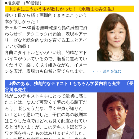
■推薦者 （50音順）
♪まさにこういう本が欲しかった！〔永瀬まゆみ先生〕
凄い！目から鱗！画期的！まさにこういう
本が欲しかった！
チェルニー30番を無味乾燥な指の練習で終
わらせず、テクニックは勿論、表現やアナ
リーゼなど総合的な力を育てる工夫とアイ
デアが満載！
各曲にタイトルとかわいい絵、的確なアド
バイスがついているので、順番に進めてい
くだけで、楽しく取り組みながら、イメー
ジを広げ、表現力も自然と育てられます。
・・・続きを読む
♪夢のある、独創的なテキスト！もちろん学習内容も充実 〔長
谷川淳先生〕
私がこのテキストを手にとって最初に感じ
たことは、なんて可愛くて夢のある装丁だ
ろう、楽しそうだな、早く中身が知りた
い！という思いでした。子供の為の教則本
はこうした点ではどれも良く配慮されてい
るとは思いますが、このテキストほどワク
ワク感を持ったものはありませんでした。