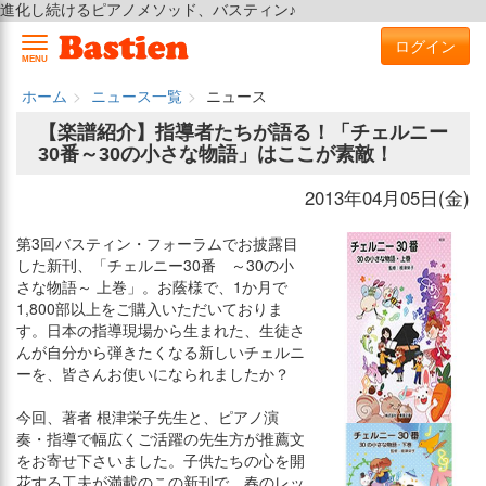
進化し続けるピアノメソッド、バスティン♪
ログイン
MENU
ホーム
ニュース一覧
ニュース
【楽譜紹介】指導者たちが語る！「チェルニー
30番～30の小さな物語」はここが素敵！
2013年04月05日(金)
第3回バスティン・フォーラムでお披露目
した新刊、「チェルニー30番 ～30の小
さな物語～ 上巻」。お蔭様で、1か月で
1,800部以上をご購入いただいておりま
す。日本の指導現場から生まれた、生徒さ
んが自分から弾きたくなる新しいチェルニ
ーを、皆さんお使いになられましたか？
今回、著者 根津栄子先生と、ピアノ演
奏・指導で幅広くご活躍の先生方が推薦文
をお寄せ下さいました。子供たちの心を開
花する工夫が満載のこの新刊で、春のレッ