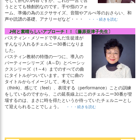
そして肝心の内容ですが、これが一言で言
うととても独創的なのです。手や指のフォ
ーム、準備の為のエクササイズ、音階やアルぺ等のおさらい、和
声や読譜の基礎、アナリーゼなど・・・
・・・続きを読む
♪何と素晴らしいアプローチ！！〔藤原亜津子先生〕
バスティン・メソードで学んだ生徒達が
すんなり入れるチェルニー30番になりま
した。
バスティン教材の特徴の一つに、導入の
パーティーシリーズ（A～D）とベーシッ
クスシリーズ（1～4）までのすべての曲
にタイトルがついています。すでに曲の
タイトルからイメージして、考えて
（think)、感じて（feel）、表現する（performance）ことの訓練
をしているのですから、この延長線上にこのチェルニー30番が登
場するのは、まさに時を得たというか待っていたチェルニーとし
て迎えられることでしょう。
・・・続きを読む