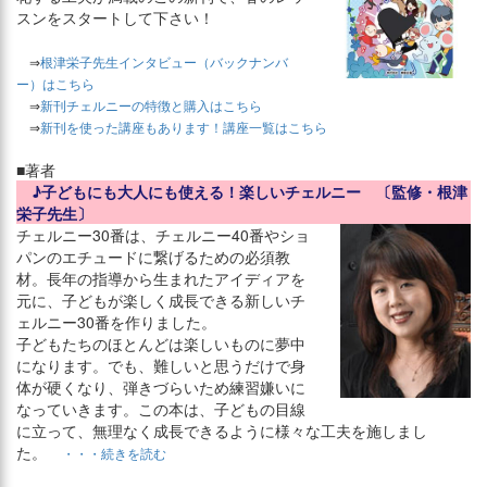
スンをスタートして下さい！
⇒
根津栄子先生インタビュー（バックナンバ
ー）はこちら
⇒
新刊チェルニーの特徴と購入はこちら
⇒
新刊を使った講座もあります！講座一覧はこちら
■著者
♪子どもにも大人にも使える！楽しいチェルニー 〔監修・根津
栄子先生〕
チェルニー30番は、チェルニー40番やショ
パンのエチュードに繋げるための必須教
材。長年の指導から生まれたアイディアを
元に、子どもが楽しく成長できる新しいチ
ェルニー30番を作りました。
子どもたちのほとんどは楽しいものに夢中
になります。でも、難しいと思うだけで身
体が硬くなり、弾きづらいため練習嫌いに
なっていきます。この本は、子どもの目線
に立って、無理なく成長できるように様々な工夫を施しまし
た。
・・・続きを読む