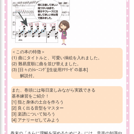
＜この本の特徴＞
(1) 曲にタイトルと、可愛い挿絵を入れました。
(2) 難易度順に曲を並び替えました。
(3) [日々のﾄﾚｰﾆﾝｸﾞ][生徒用ｱﾅﾘｰｾﾞの基本]
解説付。
また、巻頭には毎日楽しみながら実践できる
基本練習をご紹介！
[1] 指と身体の土台を作ろう
[2] 良く出る音型をマスター
[3] 楽譜について知ろう
[4] アナリーゼしてみよう
巻末の「さらに理解を深めるために♪」には、音楽の知識や