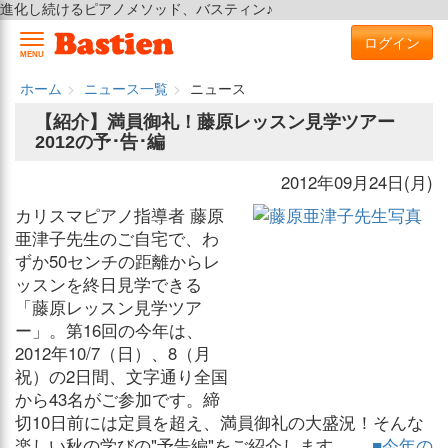
進化し続けるピアノメソッド、バスティン♪
ログイン
MENU
ホーム
ニュース一覧
ニュース
【紹介】満員御礼！藤原レッスン見学ツアー
2012の予･告･編
2012年09月24日(月)
カリスマピアノ指導者 藤原
亜津子先生のご自宅で、わ
ずか50センチの距離からレ
ッスンを終日見学できる
「藤原レッスン見学ツア
ー」。第16回の今年は、
2012年10/7（日）、8（月
祝）の2日間、文字通り全国
から43名がご参加です。締
切10日前には定員を超え、満員御礼の大盛況！そんな
楽しい秋の学びの"予告編"をご紹介します。
■今年の