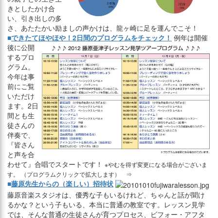
きとしたかけ合
い、引き出しの多
さ、あたたかい励ましの声かけは、龍ヶ崎に足を運んでこそ！
■
できたてほやほや！2日間のプログラムをチェック！
例年は開催
後に公開
するプロ
グラム。
今年は事
前にご覧
いただけ
ます。2日
間とも生
徒さんの
伴奏で、
『皆さん
と声を合
わせて』合唱でスタートです！
※やむを得ず変更になる場合がございま
す。
（プログラムクリックで拡大します） ⇒
■
藤原先生からの（楽しい）招待状
藤原音楽スタジオは、優秀な子もいるけれど、ちゃんと話が聞け
るかな？という子もいる、本当に普通の教室です。レッスン見学
では、そんな普通の生徒さんが育つプロセス、ビフォー・アフタ