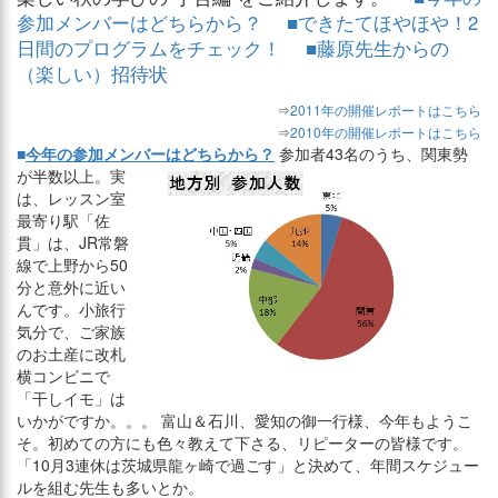
参加メンバーはどちらから？
■できたてほやほや！2
日間のプログラムをチェック！
■藤原先生からの
（楽しい）招待状
⇒
2011年の開催レポートはこちら
⇒
2010年の開催レポートはこちら
■
今年の参加メンバーはどちらから？
参加者43名のうち、関東勢
が半数以上。実
は、レッスン室
最寄り駅「佐
貫」は、JR常磐
線で上野から50
分と意外に近い
んです。小旅行
気分で、ご家族
のお土産に改札
横コンビニで
「干しイモ」は
いかがですか。。。 富山＆石川、愛知の御一行様、今年もようこ
そ。初めての方にも色々教えて下さる、リピーターの皆様です。
「10月3連休は茨城県龍ヶ崎で過ごす」と決めて、年間スケジュー
ルを組む先生も多いとか。