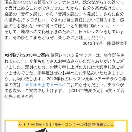
現在置かれている状況でアンテナをはり、残念ながらその器でし
か受け止めることができません。だから、自分を高め続けます。
楽譜の「音符を読む」から「音楽を読む」へ発展し、さらに自分
の世界を持ってほしい。できれば自己責任において努力する、感
謝の心を忘れない子に育ってほしいと生徒達に願いつつ、・・・
そして、地域への文化種まきのために、日々レッスンをしていま
す。そのひとこまをどうぞ、楽しみにお越しください。
2012年9月 藤原亜津子
■お詫びと2013年ご案内
藤原レッスン見学ツアーは、毎年開催さ
れています。今年もたくさんお申込みをいただきありがとうござ
いました。定員のため、お断り申し上げた方には大変申し訳ござ
いませんでした。来年度はぜひお早めにお申込みいただきますよ
う、お願い致します。 2013年秋のレッスン見学ツアーチラシご希
望の方は、
東音企画までメールにて
お知らせください。チラシが
でき次第、ご案内申し上げます。（2013年初夏予定） ※文・問合
せ先：東音企画
セミナー情報・新刊情報・コンクール課題曲情報 etc...