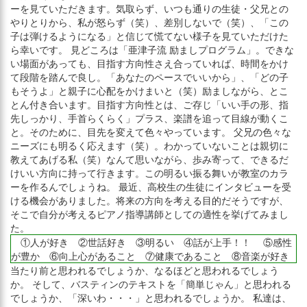
ーを見ていただきます。気取らず、いつも通りの生徒・父兄との
やりとりから、私が怒らず（笑）、差別しないで（笑）、「この
子は弾けるようになる」と信じて慌てない様子を見ていただけた
ら幸いです。 見どころは「亜津子流 励ましプログラム」。できな
い場面があっても、目指す方向性さえ合っていれば、時間をかけ
て段階を踏んで良し。「あなたのペースでいいから」、「どの子
もそうよ」と親子に心配をかけまいと（笑）励ましながら、とこ
とん付き合います。目指す方向性とは、ご存じ「いい手の形、指
先しっかり、手首らくらく」プラス、楽譜を追って目線が動くこ
と。そのために、目先を変えて色々やっています。 父兄の色々な
ニーズにも明るく応えます（笑）。わかっていないことは親切に
教えてあげる私（笑）なんて思いながら、歩み寄って、できるだ
けいい方向に持って行きます。この明るい振る舞いが教室のカラ
ーを作るんでしょうね。 最近、高校生の生徒にインタビューを受
ける機会がありました。将来の方向を考える目的だそうですが、
そこで自分が考えるピアノ指導講師としての適性を挙げてみまし
た。
①人が好き ②世話好き ③明るい ④話が上手！！ ⑤感性
が豊か ⑥向上心があること ⑦健康であること ⑧音楽が好き
当たり前と思われるでしょうか、なるほどと思われるでしょう
か。 そして、バスティンのテキストを「簡単じゃん」と思われる
でしょうか、「深いわ・・・」と思われるでしょうか。 私達は、