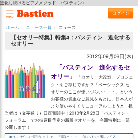
進化し続けるピアノメソッド、バスティン♪
ログイン
MENU
ホーム
ニュース一覧
ニュース
【セオリー特集】特集4：バスティン 進化する
セオリー
2012年09月06日(木)
「バスティン 進化するセ
オリー」
「セオリー大改造」プロジェ
クトをご存じですか？「ベーシックス セ
オリーのここが使いづらい・・・」という
お客様の貴重なご意見をもとに、日本人が
より使いやすくリニューアルしようと、担
当者は（文字通り）日夜奮闘中！2013年2月28日「バスティン・
フォーラム」でお披露目予定の新版セオリーを、今回特別に一部
公開します！
■ユーザーに聞きました、"実はここ、使い方に困ってる"