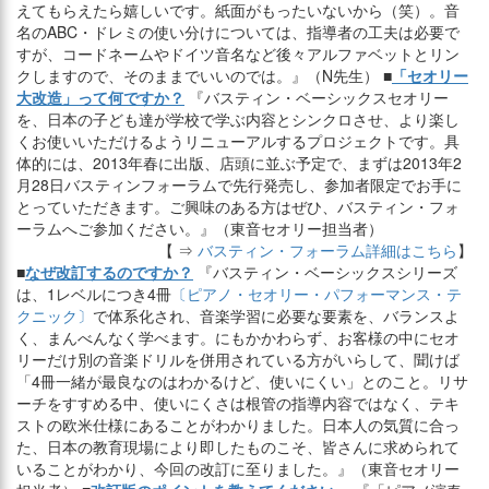
えてもらえたら嬉しいです。紙面がもったいないから（笑）。音
名のABC・ドレミの使い分けについては、指導者の工夫は必要で
すが、コードネームやドイツ音名など後々アルファベットとリン
クしますので、そのままでいいのでは。』（N先生） ■
「セオリー
大改造」って何ですか？
『バスティン・ベーシックスセオリー
を、日本の子ども達が学校で学ぶ内容とシンクロさせ、より楽し
くお使いいただけるようリニューアルするプロジェクトです。具
体的には、2013年春に出版、店頭に並ぶ予定で、まずは2013年2
月28日バスティンフォーラムで先行発売し、参加者限定でお手に
とっていただきます。ご興味のある方はぜひ、バスティン・フォ
ーラムへご参加ください。』（東音セオリー担当者）
【 ⇒
バスティン・フォーラム詳細はこちら
】
■
なぜ改訂するのですか？
『バスティン・ベーシックスシリーズ
は、1レベルにつき4冊
〔ピアノ・セオリー・パフォーマンス・テ
クニック〕
で体系化され、音楽学習に必要な要素を、バランスよ
く、まんべんなく学べます。にもかかわらず、お客様の中にセオ
リーだけ別の音楽ドリルを併用されている方がいらして、聞けば
「4冊一緒が最良なのはわかるけど、使いにくい」とのこと。リサ
ーチをすすめる中、使いにくさは根管の指導内容ではなく、テキ
ストの欧米仕様にあることがわかりました。日本人の気質に合っ
た、日本の教育現場により即したものこそ、皆さんに求められて
いることがわかり、今回の改訂に至りました。』（東音セオリー