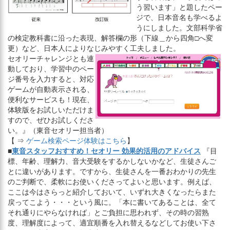
う習います」と題したペー
ジで、日本音名も学べるよ
うにしました。文部科学省
の検定教科書に沿った表現、解答欄の形（下線＿から四角□へ変
更）など、日本人によりなじみやすく工夫しました。
セオリーチャレンジとも連
動しており、学習中のペー
ジ番号を入力すると、対応
ゲームが自動表示される、
便利なサービスも！現在、
体験版をお試しいただけま
すので、ぜひお試しくださ
い。』（東音セオリー担当者）
【 ⇒
ゲーム検索ページ体験はこちら
】
■
東音スタッフおすすめ！セオリー 効果的活用のアドバイス
『目
標、年齢、理解力、音大受験をするかしないかなど、生徒さんご
とに違いがあります。ですから、生徒さんを一番おわかりの先生
のご判断で、柔軟にお使いくださってよいと思います。例えば、
ここは今はさらっと紹介しておいて、いずれ大きくなったらまた
戻ってこよう・・・という風に。「本に書いてあることは、全て
それ通りにやらなければ」とご負担に思われず、その時の習熟
度、理解度によって、適宜順番を入れ替えるなどしてお使い下さ