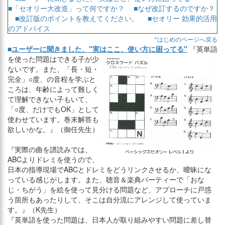
■「セオリー大改造」って何ですか？
■なぜ改訂するのですか？
■改訂版のポイントを教えてください。
■セオリー 効果的活用
のアドバイス
*はじめのページへ戻る
■
ユーザーに聞きました、"実はここ、使い方に困ってる"
『英単語
を使った問題はできる子が少
ないです。また、「長・短・
完全」○度、の音程を学ぶと
ころは、年齢によって難しく
て理解できない子もいて、
「○度、だけでもOK」として
使わせています。巻末解答も
欲しいかな。』（御任先生）
『実際の曲を譜読みでは、
ABCよりドレミを使うので、
日本の指導現場でABCとドレミをどうリンクさせるか、曖昧にな
っている感じがします。また、聴音＆楽典パーティーで「おな
じ・ちがう」を絵を使って見分ける問題など、アプローチに戸惑
う箇所もあったりして、そこは自分流にアレンジして使っていま
す。』（K先生）
『英単語を使った問題は、日本人が取り組みやすい問題に差し替