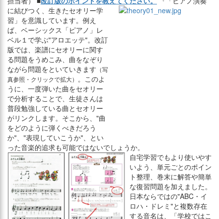
担当者） ■
改訂版のポイントを教えてください。
『「ピアノ演奏
に結びつく、生きたセオリー学
習」を意識しています。例え
ば、ベーシックス「ピアノ」レ
ベル１で学ぶ"アロエッテ"。改訂
版では、楽譜にセオリーに関す
る問題をうめこみ、曲をなぞり
ながら問題をといていきます
（写
。このよ
真参照・クリックで拡大）
うに、一度弾いた曲をセオリー
で分析することで、生徒さんは
普段勉強している曲とセオリー
がリンクします。そこから、"曲
をどのように弾くべきだろう
か"、"表現していこうか"、とい
った音楽的追求も可能ではないでしょうか。
自宅学習でもより使いやす
いよう、単元ごとのポイン
ト整理、巻末に解答や簡単
な復習問題を加えました。
日本ならではの"ABC・イ
ロハ・ドレミ"と複数存在
する音名は、「学校ではこ