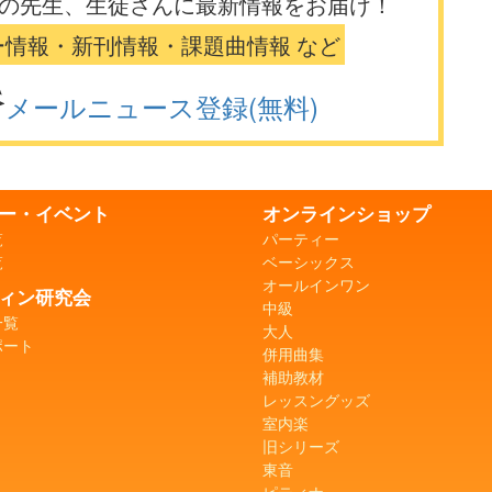
の先生、生徒さんに最新情報をお届け！
ー情報・新刊情報・課題曲情報 など
メールニュース登録(無料)
ー・イベント
オンラインショップ
覧
パーティー
覧
ベーシックス
オールインワン
ィン研究会
中級
一覧
大人
ポート
併用曲集
補助教材
レッスングッズ
室内楽
旧シリーズ
東音