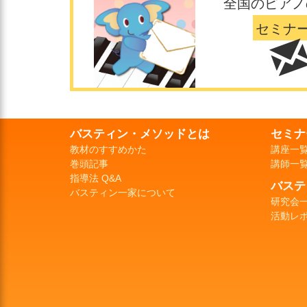
全国のピアノ
セミナ
バスティン・メソッドとは
セミナ
教材のすすめかた
講座一
巻頭記事
講師一
指導法 Q&A
バステ
バスティン一家について
研究会
活動レ