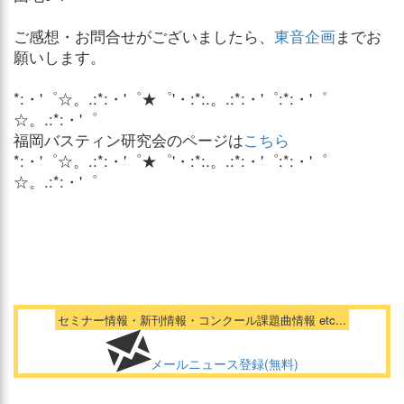
ご感想・お問合せがございましたら、
東音企画
までお
願いします。
*:・'゜☆。.:*:・'゜★゜'・:*:.。.:*:・'゜:*:・'゜
☆。.:*:・'゜
福岡バスティン研究会のページは
こちら
*:・'゜☆。.:*:・'゜★゜'・:*:.。.:*:・'゜:*:・'゜
☆。.:*:・'゜
セミナー情報・新刊情報・コンクール課題曲情報 etc...
メールニュース登録(無料)