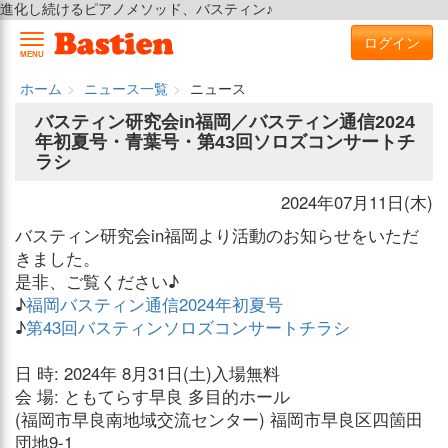
進化し続けるピアノメソッド、バスティン♪
ログイン
MENU
ホーム
ニュース一覧
ニュース
バスティン研究会in福岡／バスティン通信2024
年初夏号・青葉号・第43回ソロズコンサートチ
ラシ
2024年07月11日(木)
バスティン研究会in福岡より活動のお知らせをいただ
きました。
是非、ご覧ください♪
♪
福岡バスティン通信2024年初夏号
♪
第43回バスティンソロズコンサートチラシ
日 時: 2024年 8月31日(土)入場無料
会 場: ともてらす早良 多目的ホール
(福岡市早良南地域交流センター) 福岡市早良区四箇田
団地9-1