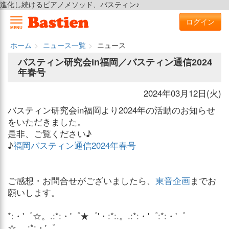
進化し続けるピアノメソッド、バスティン♪
ログイン
MENU
ホーム
ニュース一覧
ニュース
バスティン研究会in福岡／バスティン通信2024
年春号
2024年03月12日(火)
バスティン研究会in福岡より2024年の活動のお知らせ
をいただきました。
是非、ご覧ください♪
♪
福岡バスティン通信2024年春号
ご感想・お問合せがございましたら、
東音企画
までお
願いします。
*:・'゜☆。.:*:・'゜★゜'・:*:.。.:*:・'゜:*:・'゜
☆。.:*:・'゜