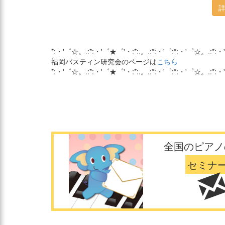
*:・'゜☆。.:*:・'゜★゜'・:*:.。.:*:・'゜:*:・'゜☆。.:*:・
福岡バスティン研究会のページは
こちら
*:・'゜☆。.:*:・'゜★゜'・:*:.。.:*:・'゜:*:・'゜☆。.:*:・
全国のピアノ
セミナ