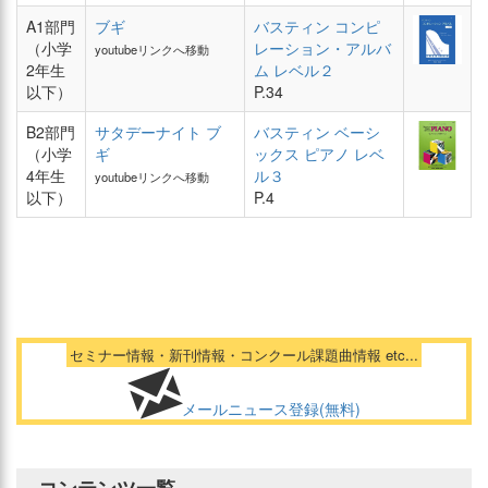
A1部門
ブギ
バスティン コンピ
（小学
レーション・アルバ
youtubeリンクへ移動
2年生
ム レベル２
以下）
P.34
B2部門
サタデーナイト ブ
バスティン ベーシ
（小学
ギ
ックス ピアノ レベ
4年生
ル３
youtubeリンクへ移動
以下）
P.4
セミナー情報・新刊情報・コンクール課題曲情報 etc...
メールニュース登録(無料)