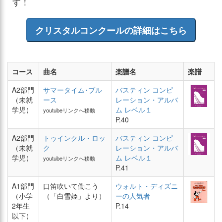
す！
クリスタルコンクールの詳細はこちら
コース
曲名
楽譜名
楽譜
A2部門
サマータイム･ブル
バスティン コンピ
（未就
ース
レーション・アルバ
学児）
ム レベル１
youtubeリンクへ移動
P.40
A2部門
トゥインクル・ロッ
バスティン コンピ
（未就
ク
レーション・アルバ
学児）
ム レベル１
youtubeリンクへ移動
P.41
A1部門
口笛吹いて働こう
ウォルト・ディズニ
（小学
（「白雪姫」より）
ーの人気者
2年生
P.14
以下）