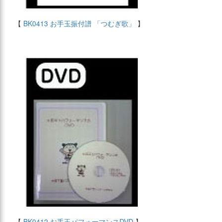
【
BK0413 お手玉振付譜 「つむぎ歌」
】
【
BK0412 お手玉パフォーマンスDVD
】