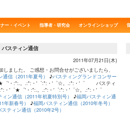
ミナー・イベント
指導者・研究会
オンラインショップ
／ バスティン通信
2011年07月21日(木)
追加しました。 ご感想・お問合せがございましたら、
通信（2011年夏号）
♪
バスティングランドコンサー
゜★゜'・:*:.。.:*:・'゜:*:・'゜☆。.:*:・'゜ バスティ
*:・'゜★゜'・:*:.。.:*:・'゜:*:・'゜☆。.:*:・'゜
ティン通信（2011年初夏特別号）
♪
福岡バスティン通
11年新春号）
♪
福岡バスティン通信（2010年冬号）
スティン通信（2010年2号）