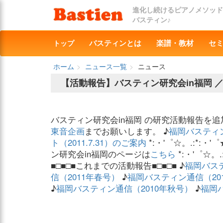
進化し続けるピアノメソッド
バスティン♪
トップ
バスティンとは
楽譜・教材
セ
ホーム
ニュース一覧
ニュース
【活動報告】バスティン研究会in福岡 
バスティン研究会in福岡 の研究活動報告を
東音企画
までお願いします。 ♪
福岡バスティン
ト（2011.7.31）のご案内
*:・'゜☆。.:*:・'
ン研究会in福岡のページは
こちら
*:・'゜☆。.:
■□■□■これまでの活動報告■□■□■ ♪
福岡バス
信（2011年春号）
♪
福岡バスティン通信（20
♪
福岡バスティン通信（2010年秋号）
♪
福岡バ