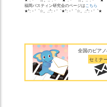
福岡バスティン研究会のページは
こちら
★*:・'゜☆。.:*:・'゜★*:・'゜☆。.:*:・'゜★
全国のピアノ
セミナ