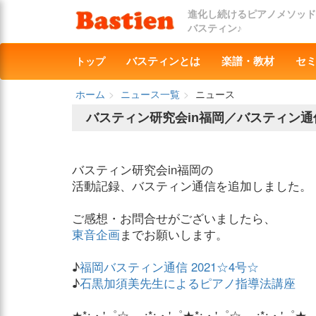
進化し続けるピアノメソッド
バスティン♪
トップ
バスティンとは
楽譜・教材
セ
ホーム
ニュース一覧
ニュース
バスティン研究会in福岡／バスティン
バスティン研究会in福岡の
活動記録、バスティン通信を追加しました。
ご感想・お問合せがございましたら、
東音企画
までお願いします。
♪
福岡バスティン通信 2021☆4号☆
♪
石黒加須美先生によるピアノ指導法講座
★*:・'゜☆。.:*:・'゜★*:・'゜☆。.:*:・'゜★