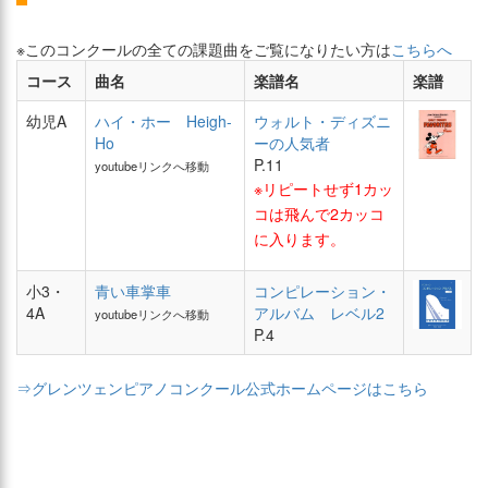
※このコンクールの全ての課題曲をご覧になりたい方は
こちらへ
コース
曲名
楽譜名
楽譜
幼児A
ハイ・ホー Heigh-
ウォルト・ディズニ
Ho
ーの人気者
P.11
youtubeリンクへ移動
※リピートせず1カッ
コは飛んで2カッコ
に入ります。
小3・
青い車掌車
コンピレーション・
4A
アルバム レベル2
youtubeリンクへ移動
P.4
⇒グレンツェンピアノコンクール公式ホームページはこちら