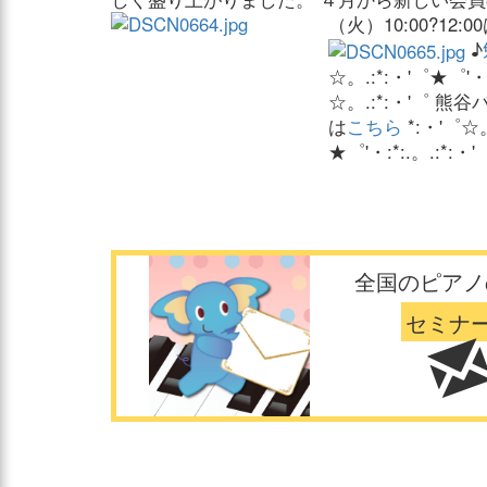
（火）10:00?
♪
☆。.:*:・'゜★゜'・:*
☆。.:*:・'゜ 
は
こちら
*:・'゜☆。
★゜'・:*:.。.:*:・'
全国のピアノ
セミナ