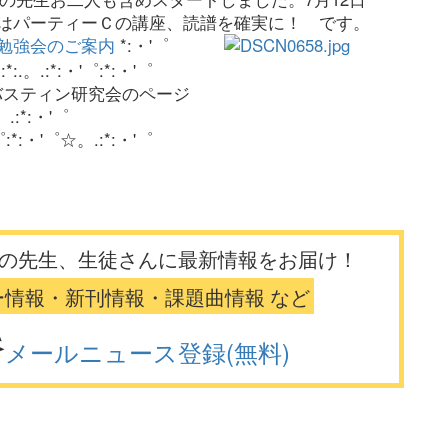
12:00はパーティーＣの講座、読譜を確実に！ です。
勉強会のご案内
*:・'゜
:.。.:*:・'゜:*:・'゜
熊谷バスティン研究会のページ
.:*:・'゜
゜:*:・'゜☆。.:*:・'゜
の先生、生徒さんに最新情報をお届け！
ー情報・新刊情報・課題曲情報 など
メールニュース登録(無料)