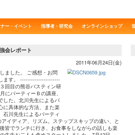
ミナー・イベント
指導者・研究会
オンラインショップ
強会レポート
2011年06月24日(金)
しました。 ご感想・お問
----------------------
- 6月14日に今期３回目の熊谷バスティン研
5月にパーティーＢの講座、
でした。北川先生によるパ
心に具体的な方法、また楽
。石川先生によるパーティ
のアイディア、リズム。ステップスキップの違い、と
の後皆でランチに行き、お食事をしながらの話しも楽
の先生お二人も含めスタートしました。7月12日