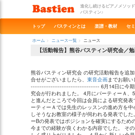
進化し続けるピアノメソッド
バスティン♪
トップ
バスティンとは
楽譜・教材
セ
ホーム
ニュース一覧
ニュース
【活動報告】熊谷バスティン研究会／勉
熊谷バスティン研究会 の研究活動報告を追加
合せがございましたら、
東音企画
までお願いします。 
-------------------------------------
究会が行われました。 4月にパーティーＡ、
と進んだところで今回は会員による研究発表
ーティーＡでは先生のレッスンの進め方を中
しそうなお教室の様子が伺われる発表でした
ーBの発表ではポジションを確実にするため
今までの経験が良くわかる内容でした。 そ
しく盛り上がりました。 ４月から新しい会員