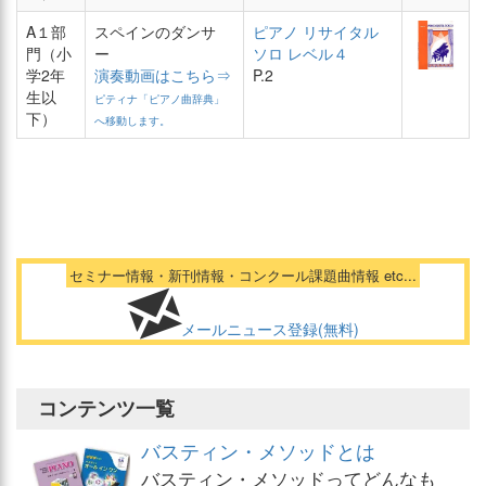
A１部
スペインのダンサ
ピアノ リサイタル
門（小
ー
ソロ レベル４
学2年
演奏動画はこちら⇒
P.2
生以
ピティナ「ピアノ曲辞典」
下）
へ移動します。
セミナー情報・新刊情報・コンクール課題曲情報 etc...
メールニュース登録(無料)
コンテンツ一覧
バスティン・メソッドとは
バスティン・メソッドってどんなも