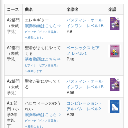
コース
曲名
楽譜名
楽譜
A2部門
エレキギター
バスティン・オール
（未就
演奏動画はこちら⇒
インワン レベル1B
学児）
P.9
ピティナ「ピアノ曲辞典」
へ移動します。
A2部門
聖者がまちにやって
ベーシックス ピア
（未就
くる
ノ レベル１
学児）
演奏動画はこちら⇒
P.48
ピティナ「ピアノ曲辞典」
へ移動します。
A2部門
聖者が街にやってく
バスティン・オール
（未就
る
インワン レベル1B
学児）
P.56
A１部
ハロウィーンのゆう
コンピレーション・
門（小
れい
アルバム レベル2
学2年
演奏動画はこちら⇒
P.28
生以
ピティナ「ピアノ曲辞典」
下）
へ移動します。